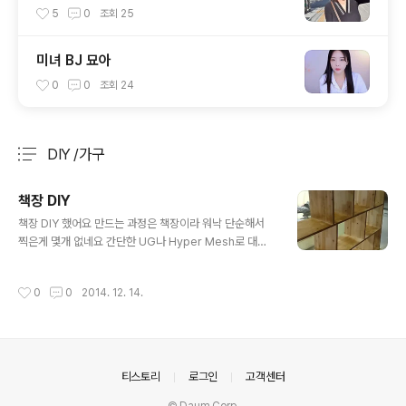
5
0
조회
25
미녀 BJ 묘아
0
0
조회
24
DIY /가구
분류 전체보기
주요 글 목록
책장 DIY
글 내용
책장 DIY 했어요 만드는 과정은 책장이라 워낙 단순해서
찍은게 몇개 없네요 간단한 UG나 Hyper Mesh로 대충
사이즈 측정하구요 전동 볼트로 박으면 끝 제작 전에 알아
보니깐 이중 드릴로 구멍 뚫고 해야 한다고 했는데 그냥 해
작성시간
0
0
2014. 12. 14.
버림.... 중간 과정의 색상이 다른 이유는 원목에 마감재를
칠해야 한다고 해서 발라 봤으나.. 색도 안 이쁘고 신혼집
컨셉에 안 맞는 듯 해서 만든거 뜯고 색칠 안 묻은 쪽으로
다시 했네요 재료는 타이거우??란 사이트에서 원목으로 주
문했구요 저 만큼 하는데 295000원 거진 30만원 들었네
의안내
티스토리
로그인
고객센터
요 삼목 집성 판재로 해서 만들었구요 지금 생각해보면 타
이거 본드나 스테인이랑 칠할 키트등은 안사도 됬던거 아