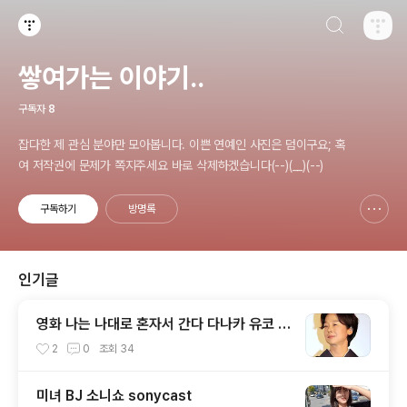
검색하기
티스토리
쌓여가는 이야기..
구독자
8
잡다한 제 관심 분야만 모아봅니다. 이쁜 연예인 사진은 덤이구요; 혹
여 저작권에 문제가 쪽지주세요 바로 삭제하겠습니다(--)(__)(--)
구독하기
방명록
신고하기 레이어
열기
인기글
영화 나는 나대로 혼자서 간다 다나카 유코 T
anaka Yuko, 田中裕子
2
0
조회
34
미녀 BJ 소니쇼 sonycast