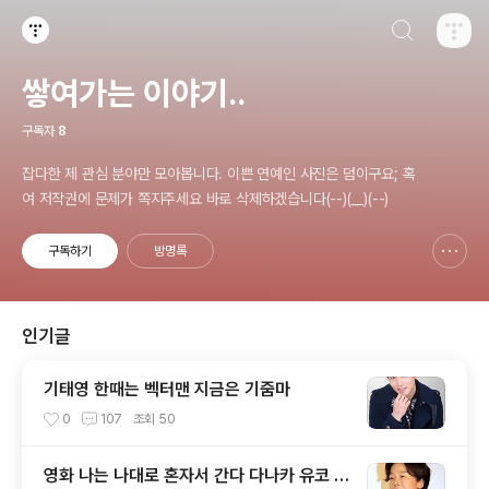
검색하기
티스토리
쌓여가는 이야기..
구독자
8
잡다한 제 관심 분야만 모아봅니다. 이쁜 연예인 사진은 덤이구요; 혹
여 저작권에 문제가 쪽지주세요 바로 삭제하겠습니다(--)(__)(--)
구독하기
방명록
신고하기 레이어
열기
인기글
기태영 한때는 벡터맨 지금은 기줌마
0
107
조회
50
영화 나는 나대로 혼자서 간다 다나카 유코 T