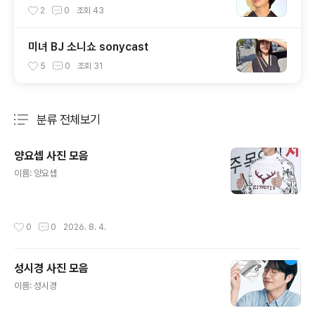
anaka Yuko, 田中裕子
2
0
조회
43
미녀 BJ 소니쇼 sonycast
5
0
조회
31
분류 전체보기
주요 글 목록
양요셉 사진 모음
글 내용
이름: 양요셉
작성시간
0
0
2026. 8. 4.
성시경 사진 모음
글 내용
이름: 성시경