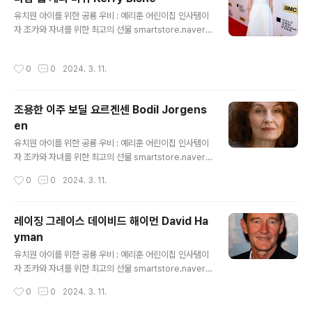
글 내용
유치원 아이를 위한 공룡 우비 : 예리훈 어린이집 인사템이
자 조카와 자녀를 위한 최고의 선물 smartstore.naver.c
om 케리 비쉬 영화배우 Kerry Bishe Kerry Lynne Bis
he 출생 1984년 5월 1일, 뉴질랜드 신체 173cm 학력 노
작성시간
0
0
2024. 3. 11.
스웨스턴 대학교 졸업 데뷔 2007년 영화 'The Half Life
of Mason Lake' 예리훈 : 네이버쇼핑 스마트스토어 예리
한 시선으로 좋은 물건을 훈훈한 가격에 판매하겠습니다. s
조용한 이주 보딜 요르겐센 Bodil Jorgens
martstore.naver.com
en
글 내용
유치원 아이를 위한 공룡 우비 : 예리훈 어린이집 인사템이
자 조카와 자녀를 위한 최고의 선물 smartstore.naver.c
om 보딜 요르겐센 영화배우 Bodil Jorgensen 출생 19
작성시간
0
0
2024. 3. 11.
61년 3월 3일, 덴마크 신체 172cm 데뷔 1990년 단편영
화 'Min kone forstår mig Ikke' 예리훈 : 네이버쇼핑 스
마트스토어 예리한 시선으로 좋은 물건을 훈훈한 가격에
레이징 그레이스 데이비드 해이먼 David Ha
판매하겠습니다. smartstore.naver.com
yman
글 내용
유치원 아이를 위한 공룡 우비 : 예리훈 어린이집 인사템이
자 조카와 자녀를 위한 최고의 선물 smartstore.naver.c
om 데이비드 해이먼 영화배우영화감독 David Hayman
작성시간
0
0
2024. 3. 11.
출생 1948년 2월 9일, 영국 글래스고 신체 173cm 학력
스코틀랜드 왕립예술원 예리훈 : 네이버쇼핑 스마트스토어