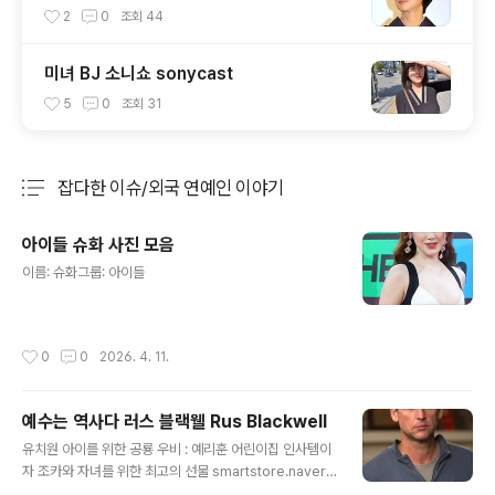
anaka Yuko, 田中裕子
2
0
조회
44
미녀 BJ 소니쇼 sonycast
5
0
조회
31
잡다한 이슈/외국 연예인 이야기
분류 전체보기
주요 글 목록
아이들 슈화 사진 모음
글 내용
이름: 슈화그룹: 아이들
작성시간
0
0
2026. 4. 11.
예수는 역사다 러스 블랙웰 Rus Blackwell
글 내용
유치원 아이를 위한 공룡 우비 : 예리훈 어린이집 인사템이
자 조카와 자녀를 위한 최고의 선물 smartstore.naver.c
om 러스 블랙웰 영화배우 Rus Blackwell 출생 1963년