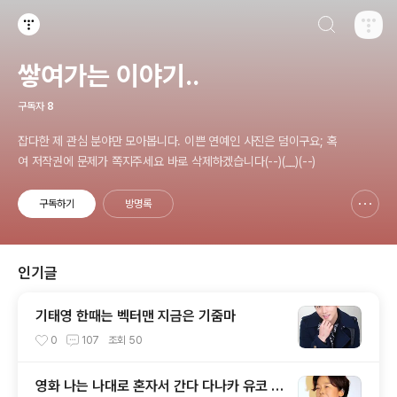
검색하기
티스토리
쌓여가는 이야기..
구독자
8
잡다한 제 관심 분야만 모아봅니다. 이쁜 연예인 사진은 덤이구요; 혹
여 저작권에 문제가 쪽지주세요 바로 삭제하겠습니다(--)(__)(--)
구독하기
방명록
신고하기 레이어
열기
인기글
기태영 한때는 벡터맨 지금은 기줌마
0
107
조회
50
영화 나는 나대로 혼자서 간다 다나카 유코 T