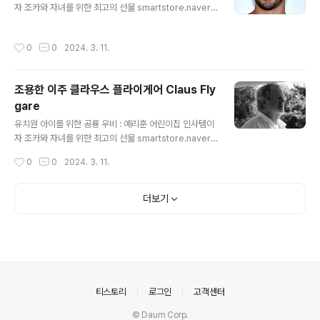
자 조카와 자녀를 위한 최고의 선물 smartstore.naver.c
om 타하르 라힘 영화배우 Tahar Rahim 출생 1981년 7
월 4일, 프랑스 벨포르 신체 175cm 가족 배우자 레일라
작성시간
0
0
2024. 3. 11.
벡티 학력 몽펠리에 3 대학 수상 2010. 제35회 세자르영
화제 남우 주연상 예리훈 : 네이버쇼핑 스마트스토어 예리
한 시선으로 좋은 물건을 훈훈한 가격에 판매하겠습니다. s
조용한 이주 클라우스 플라이게어 Claus Fly
martstore.naver.com
gare
글 내용
유치원 아이를 위한 공룡 우비 : 예리훈 어린이집 인사템이
자 조카와 자녀를 위한 최고의 선물 smartstore.naver.c
om 클라우스 플라이게어 영화배우작사가 Claus Flygar
작성시간
0
0
2024. 3. 11.
e 출생 1945년 8월 20일, 덴마크 예리훈 : 네이버쇼핑 스
마트스토어 예리한 시선으로 좋은 물건을 훈훈한 가격에
판매하겠습니다. smartstore.naver.com
더보기
의안내
티스토리
로그인
고객센터
© Daum Corp.