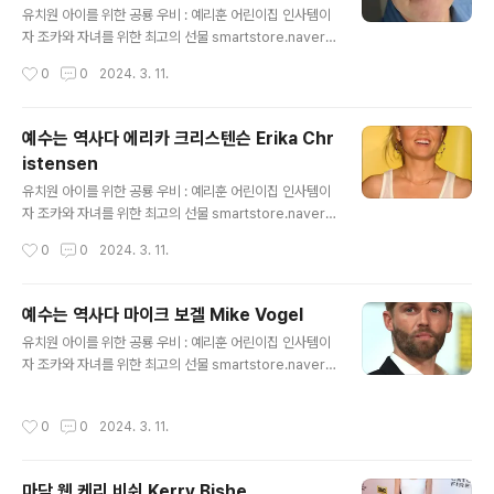
유치원 아이를 위한 공룡 우비 : 예리훈 어린이집 인사템이
자 조카와 자녀를 위한 최고의 선물 smartstore.naver.c
om 마이크 프니에프스키 영화배우 Mike Pniewski Mic
작성시간
0
0
2024. 3. 11.
hael Pniewski 출생 1961년 4월 20일, 미국 로스앤젤
레스 학력 캘리포니아 대학교 로스앤젤레스캠퍼스 (UCL
A) 졸업 예리훈 : 네이버쇼핑 스마트스토어 예리한 시선으
예수는 역사다 에리카 크리스텐슨 Erika Chr
로 좋은 물건을 훈훈한 가격에 판매하겠습니다. smartsto
istensen
re.naver.com
글 내용
유치원 아이를 위한 공룡 우비 : 예리훈 어린이집 인사템이
자 조카와 자녀를 위한 최고의 선물 smartstore.naver.c
om 에리카 크리스텐슨 영화배우 Erika Christensen Er
작성시간
0
0
2024. 3. 11.
ika Jane Christensen 출생 1982년 8월 19일, 미국
시애틀 신체 165cm 데뷔 1997년 영화 'Leave It to Be
aver' 수상 2001. 제10회 MTV 영화제 여우신인상 예리
예수는 역사다 마이크 보겔 Mike Vogel
훈 : 네이버쇼핑 스마트스토어 예리한 시선으로 좋은 물건
글 내용
유치원 아이를 위한 공룡 우비 : 예리훈 어린이집 인사템이
을 훈훈한 가격에 판매하겠습니다. smartstore.naver.c
자 조카와 자녀를 위한 최고의 선물 smartstore.naver.c
om
om 마이크 보겔 영화배우 Mike Vogel Michael Jame
s Vogel 출생 1979년 7월 17일, 미국 신체 175cm 데뷔
작성시간
0
0
2024. 3. 11.
2001년 드라마 'Grounded for Life' 예리훈 : 네이버쇼
핑 스마트스토어 예리한 시선으로 좋은 물건을 훈훈한 가
격에 판매하겠습니다. smartstore.naver.com
마담 웹 케리 비쉬 Kerry Bishe