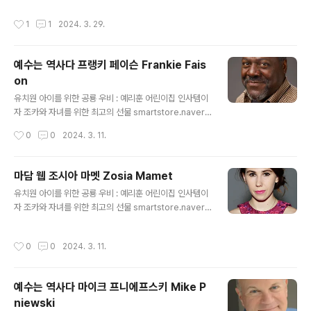
3월 23일, 미국 예리훈 : 네이버쇼핑 스마트스토어 예리한
작성시간
1
1
2024. 3. 29.
시선으로 좋은 물건을 훈훈한 가격에 판매하겠습니다. sm
artstore.naver.com
예수는 역사다 프랭키 페이슨 Frankie Fais
on
글 내용
유치원 아이를 위한 공룡 우비 : 예리훈 어린이집 인사템이
자 조카와 자녀를 위한 최고의 선물 smartstore.naver.c
om 프랭키 페이슨 영화배우 Frankie Faison Frankie
작성시간
0
0
2024. 3. 11.
R. Faison 출생 1949년 6월 10일, 미국 뉴포트뉴스 신체
188cm 학력 일리노이웨슬리안 대학교 졸업 데뷔 1974년
TV영화 'King Lear' 예리훈 : 네이버쇼핑 스마트스토어
마담 웹 조시아 마멧 Zosia Mamet
예리한 시선으로 좋은 물건을 훈훈한 가격에 판매하겠습니
글 내용
유치원 아이를 위한 공룡 우비 : 예리훈 어린이집 인사템이
다. smartstore.naver.com
자 조카와 자녀를 위한 최고의 선물 smartstore.naver.c
om 조시아 마멧 영화배우 Zosia Mamet Zosia Russe
ll Mamet 출생 1988년 2월 2일, 미국 신체 163cm 가족
작성시간
0
0
2024. 3. 11.
아버지 데이비드 마멧 예리훈 : 네이버쇼핑 스마트스토어
예리한 시선으로 좋은 물건을 훈훈한 가격에 판매하겠습니
다. smartstore.naver.com
예수는 역사다 마이크 프니에프스키 Mike P
niewski
글 내용