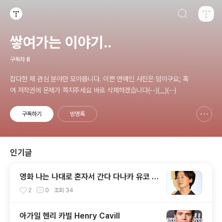
검색하기
티스토리
쌓여가는 이야기..
구독자
8
잡다한 제 관심 분야만 모아봅니다. 이쁜 연예인 사진은 덤이구요; 혹
여 저작권에 문제가 쪽지주세요 바로 삭제하겠습니다(--)(__)(--)
구독하기
방명록
신고하기 레이어
열기
인기글
영화 나는 나대로 혼자서 간다 다나카 유코 T
anaka Yuko, 田中裕子
2
0
조회
34
아가일 헨리 카빌 Henry Cavill