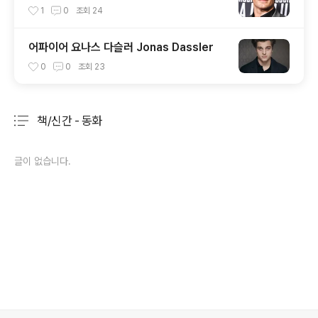
1
0
조회
24
어파이어 요나스 다슬러 Jonas Dassler
0
0
조회
23
책/신간 - 동화
분류 전체보기
주요 글 목록
글이 없습니다.