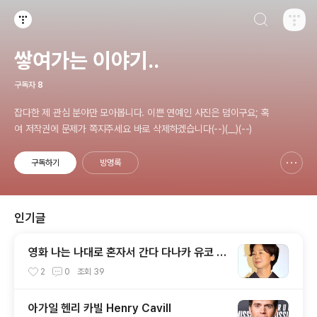
검색하기
티스토리
쌓여가는 이야기..
구독자
8
잡다한 제 관심 분야만 모아봅니다. 이쁜 연예인 사진은 덤이구요; 혹
여 저작권에 문제가 쪽지주세요 바로 삭제하겠습니다(--)(__)(--)
구독하기
방명록
신고하기 레이어
열기
인기글
영화 나는 나대로 혼자서 간다 다나카 유코 T
anaka Yuko, 田中裕子
2
0
조회
39
아가일 헨리 카빌 Henry Cavill