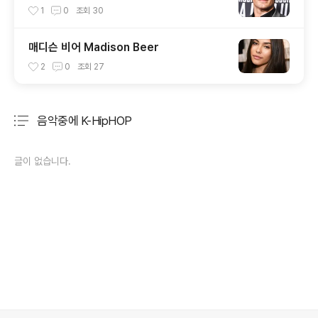
1
0
조회
30
매디슨 비어 Madison Beer
2
0
조회
27
음악중에 K-HipHOP
분류 전체보기
주요 글 목록
글이 없습니다.