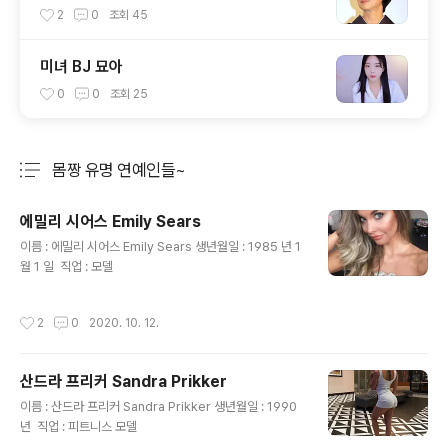
anaka Yuko, 田中裕子
2
0
조회
45
미녀 BJ 묘아
0
0
조회
25
몸짱 유명 연예인들~
분류 전체보기
주요 글 목록
에밀리 시어스 Emily Sears
글 내용
이름 : 에밀리 시어스 Emily Sears 생년월일 : 1985 년 1
월 1 일 ​ 직업 : 모델
작성시간
2
0
2020. 10. 12.
산드라 프리커 Sandra Prikker
글 내용
이름 : 산드라 프리커 Sandra Prikker 생년월일 : 1990
년 ​ 직업 : 피트니스 모델