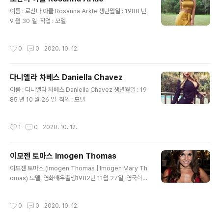
글 내용
이름 : 로산나 아클 Rosanna Arkle 생년월일 : 1988 년
9 월 30 일 ​ 직업 : 모델
작성시간
0
0
2020. 10. 12.
다니엘라 차베스 Daniella Chavez
글 내용
이름 : 다니엘라 차베스 Daniella Chavez 생년월일 : 19
85 년 10 월 26 일 ​ 직업 : 모델
작성시간
1
0
2020. 10. 12.
이모젠 토마스 Imogen Thomas
글 내용
이모젠 토마스 (Imogen Thomas | Imogen Mary Th
omas) 모델, 영화배우출생1982년 11월 27일, 영국학력
우스터대학교 심리학 학사
작성시간
0
0
2020. 10. 12.