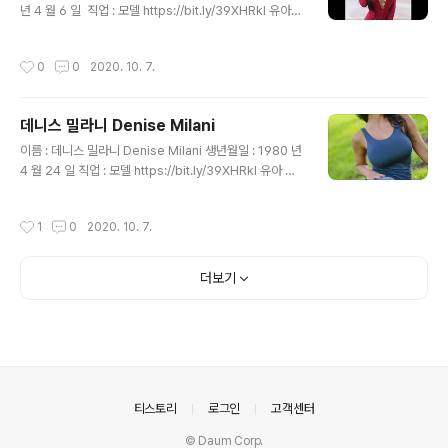
년 4 월 6 일 ​ 직업 : 모델 https://bit.ly/39XHRkl 유아
비옷, 유아 우비, 아동 우비, 유치원 우비, 공룡 우비, 아이
선물, 아동 우비세트, 비옷 : 예 [예리훈] 예리한 시선으로
작성시간
0
0
2020. 10. 7.
좋은 물건을 훈훈한 가격에 판매하겠습니다. smartstor
e.naver.com
데니스 밀라니 Denise Milani
글 내용
이름 : 데니스 밀라니 Denise Milani 생년월일 : 1980 년
4 월 24 일 직업 : 모델 https://bit.ly/39XHRkl 유아 비
옷, 유아 우비, 아동 우비, 유치원 우비, 공룡 우비, 아이 선
물, 아동 우비세트, 비옷 : 예 [예리훈] 예리한 시선으로 좋
작성시간
1
0
2020. 10. 7.
은 물건을 훈훈한 가격에 판매하겠습니다. smartstore.n
aver.com
더보기
의안내
티스토리
로그인
고객센터
© Daum Corp.