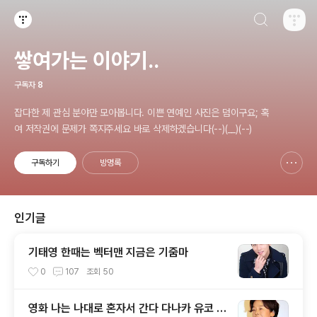
검색하기
티스토리
쌓여가는 이야기..
구독자
8
잡다한 제 관심 분야만 모아봅니다. 이쁜 연예인 사진은 덤이구요; 혹
여 저작권에 문제가 쪽지주세요 바로 삭제하겠습니다(--)(__)(--)
구독하기
방명록
신고하기 레이어
열기
인기글
기태영 한때는 벡터맨 지금은 기줌마
0
107
조회
50
영화 나는 나대로 혼자서 간다 다나카 유코 T