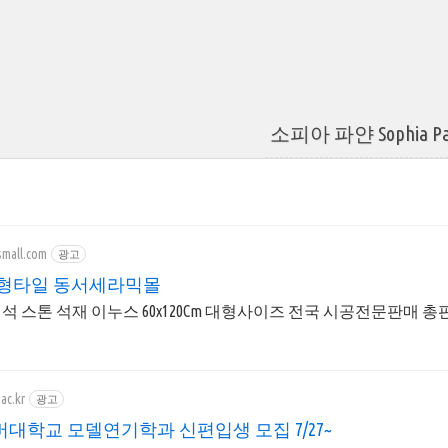
소피아 파얀 Sophia Pa
small.com
광고
형타일 동서세라믹몰
석 스톤 석재 이누스 60x120Cm 대형사이즈 전국 시공전문판매 총
ac.kr
광고
대학교 모델연기학과 신편입생 모집 7/27~