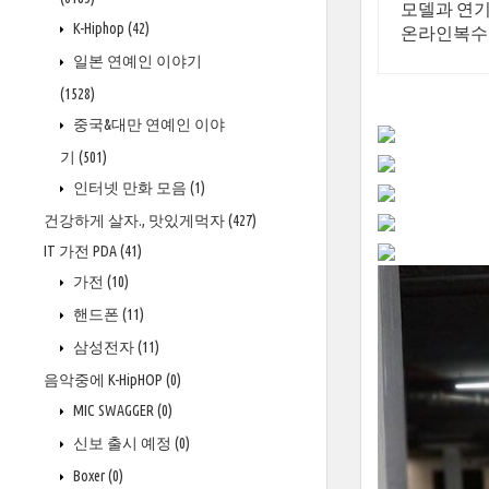
모델과 연기
K-Hiphop
(42)
온라인복수
일본 연예인 이야기
(1528)
중국&대만 연예인 이야
기
(501)
인터넷 만화 모음
(1)
건강하게 살자., 맛있게먹자
(427)
IT 가전 PDA
(41)
가전
(10)
핸드폰
(11)
삼성전자
(11)
음악중에 K-HipHOP
(0)
MIC SWAGGER
(0)
신보 출시 예정
(0)
Boxer
(0)