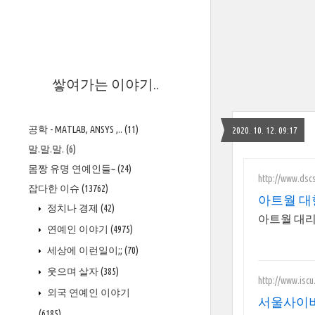
>
쌓여가는 이야기..
공학 - MATLAB, ANSYS ,..
(11)
2020. 10. 12. 09:17
말.말.말.
(6)
몸짱 유명 연예인들~
(24)
http://www.dsc
잡다한 이슈
(13762)
아트월 대
정치나 경제
(42)
아트월 대리
연예인 이야기
(4975)
세상에 이런일이;;
(70)
웃으며 살자
(385)
http://www.iscu.
외국 연예인 이야기
서울사이버
(6185)