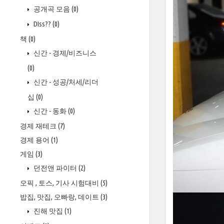
공개곡 모음
(0)
DIss??
(0)
책
(0)
신간 - 경제/비즈니스
(0)
신간 - 성공/처세/리더
십
(0)
신간 - 동화
(0)
경제 재테크
(7)
경제 용어
(1)
게임
(3)
던전앤 파이터
(2)
오픽 , 토스, 기사 시험대비
(5)
밥집, 맛집, 오빠랑, 데이트
(3)
진해 맛집
(1)