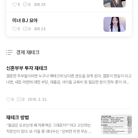
5
0
조회
25
미녀 BJ 묘아
0
0
조회
23
경제 재테크
분류 전체보기
주요 글 목록
신혼부부 투자 재테크
글 내용
결혼한 주부들이라면 누구나 재테크에 남다른 관심을 갖게 된다. 결혼이 현실이 되고
나면, 내집 마련에 대한 부담, 대출금, 아이들 교육비 등 필요한 돈이 한두 푼이 아니
기 때문이다. 허리띠를 졸라매며 재테크를 해온 주부들의 경험담을 통해, 그녀들의
똑 소리 나는 노하우를 들어보자. 재테크 대담에 참석한 사람들은 결혼 후 나름 재테
작성시간
0
0
2010. 2. 22.
크를 열심히 해왔다고 자신 있게 말하는 주부를 포함, 이제부터 재테크를 배우고 싶
다고 말하는 주부 3인이다. 서로의 재테크 현황을 좀 더 편안하게 살펴보고 이야기할
수 있도록 사전 취재를 통해 간단한 재테크 현황을 파악한 뒤 만남을 가졌다. 한 명씩
재테크 방법
돌아가며 그동안 자신이 해왔던 재테크에 대해 설명했다. 여기에 나머지 주부 두 명
글 내용
이 궁금한 점을 물어보고 자신이 미처 알지 못했던 ..
“월급은 오르는데 왜 저축액은 그대로지?”라고 고민하는
직장인이 많다. 또 이들 중 대다수는 “은퇴한 뒤엔 무슨 돈
으로 먹고살지?”라는 고민을 한다. 해결책이 안 보이니 빚