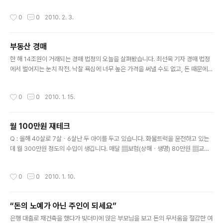
을 내서 집을 사고, 무리하게 투자를 했다 원금을 까먹는 수
작성시간
0
0
2010. 2. 3.
순으로 대부분 흘러간다. 이른바 ‘재테크의 악순환’이다. 이
런 악순환을 선순환으로 바꾸는 방법을 고득성 SC제일은
행 삼성PB센터 부장에게서 들어봤다. 고 부장이 최근 낸
부동산 경매
‘마법의 돈관리’라는 책은 인터넷 서점에서 경제·경영분야
글 내용
베스트셀러 1위를 달리고 있다. 고 부장은 “수익률에 연연
한 해 14조원이 거래되는 경매 법정의 오늘을 살펴봤습니다. 최선욱 기자 경매 법정
하는 투자보다는 꼬박꼬박 들어오는 수입을 잘 관리하는
에서 벌어지는 눈치 작전. 낙찰 욕심에 너무 높은 가격을 써낼 수도 없고, 돈 때문에
게 올바른 재테크”라고 단언한다. “우리나라에서 4인 가족
좋은 물건을 쉽게 포기할 수도 없다. 이 같은 고민이 한 해 6만여번 법원에서 계속된
을 부양하는 가장이 1년간 4000만원을 번다고 가정해보
다. #1. 지난해 1월 이모씨는 전라남도 순천시에 있는 7층짜리 모텔을 법원 경매로
작성시간
0
0
2010. 1. 15.
죠. 30년 일한다고 치면 일생..
낙찰받았다. 모텔의 감정가는 15억3200만원. 하지만 이씨는 그 절반에도 못 미치
는 7억300만원에 건물을 샀다. 모텔이 구도심에 있었기 때문에 순천시의 상권이 새
로 개발되면서 관심 밖으로 밀려난 물건이었다. 네 차례의 경매에서 주인을 찾지 못
월 100만원 재테크
하자 가격이 뚝 떨어졌다. 지정된 경매 기일에 주인을 찾지 못한 부동산은 다음 경매
글 내용
에서 최저 입찰 가격이 20%씩 떨어진다. 이씨..
Q : 올해 40살로 7살ㆍ6살난 두 아이를 두고 있습니다. 화물트럭을 운전하고 있는
데 월 300만원 정도의 수입이 생깁니다. 매달 ▦보험(상해ㆍ생명) 80만원 ▦교육
비 30만원 ▦친목계 45만원 ▦생활비 90만원 ▦저축가능액 55만원 등으로 쓰고
있습니다. 이 밖에 청약예금에 500만원이 있습니다. 계는 4월이 되면 만기가 됩니
작성시간
0
0
2010. 1. 10.
다. 그러면 100만원 정도가 여윳돈으로 생기는데 재테크를 어떻게 하면 될지 궁금합
니다. 연금저축이나 펀드를 하라고 하는데 노후대비도 하면서 향후 아이들 교육비도
마련할 수 있는 방법을 알려주세요. A : 재무적 인생설계는 자금의 목적에 따라 ▦가
“돈의 노예가 아닌 주인이 되세요”
족생활자금 ▦주택마련자금 ▦자녀교육자금 ▦자녀결혼자금 ▦노후자금 등 5가지
글 내용
로 구분해 생각합니다. 자금을 이처럼 목적화해 관리하면 시간의..
은행 대출로 재건축을 했다가 빚더미에 앉은 부모님을 보고 돈의 무서움을 절감한 여