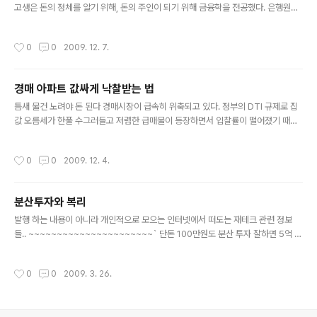
고생은 돈의 정체를 알기 위해, 돈의 주인이 되기 위해 금융학을 전공했다. 은행원으
로서 직장 생활을 하며 서민들만 모르는 은행 거래의 비밀을 보고 은행과 ‘거래’만 하
는 대다수 서민들에게 은행을 ‘활용’하라는 메시지를 전하기 위해 을 펴낸 당찬 주인
작성시간
0
0
2009. 12. 7.
공이 있다. 사람들은 은행에 들어가면 대기 번호부터 뽑는다. 어쩌다 20~30명이 대
기 중이면 짜증도 나고 마음만 바쁘다. 그런데 대기번호도 뽑지 않고 유유히 VIP 상
담실로 들어가 업무를 보는 사람들을 보면 패배감마저 든다. 은행에서조차 차별을 받
경매 아파트 값싸게 낙찰받는 법
다니…. ‘은행은 분명히 차별하며 자기하고 친한 사람만 잘해준다!’는 공공연한 비밀
글 내용
을 솔직하게 밝히는 전직 은행원 박혜정씨를 만났다. ..
틈새 물건 노려야 돈 된다 경매시장이 급속히 위축되고 있다. 정부의 DTI 규제로 집
값 오름세가 한풀 수그러들고 저렴한 급매물이 등장하면서 입찰률이 떨어졌기 때문
이다. 그러나 여전히 한 푼이라도 싸게 아파트를 사려는 수요자들이 몰려드는 경매장
은 부동산 실속투자자들의 최대 관심 대상이다. 특히 무주택자나 여윳돈 소액 투자자
작성시간
0
0
2009. 12. 4.
들에게는 값싸게 부동산을 사들이는 경매는 부동산 할인매장으로써 최대의 매력 투
자처이다. 경매가 핫이슈로 주목받는 이유는 부동산값이 하향 안정세에도 불구하고
시중에 쉽게 저가매물을 찾기 쉽지 않기 때문이다. 올 들어 전국 법원에서 경매에 부
분산투자와 복리
쳐졌다 낙찰된 부동산만 7만 여건에 총 11조원 규모의 자금이 몰렸다. 낙찰율과 낙찰
글 내용
가율은 각각 64%, 76%로 전년 대비 낙찰율은 4%p 오르고 낙찰..
발행 하는 내용이 아니라 개인적으로 모으는 인터넷에서 떠도는 재테크 관련 정보
들.. ~~~~~~~~~~~~~~~~~~~~~~` 단돈 100만원도 분산 투자 잘하면 5억 만
들수 있다[5] 추천 8 | 조회 13995 | 번호 461815 | 2009.03.26 09:38 CFS (j
in_***) 작성글 전체보기 [길 위의 투자자] 길위의투자가) 왜 분산 투자(포트폴리오)
작성시간
0
0
2009. 3. 26.
를 해야 할까? 無明) 투자서적에서 말하듯이 계란을 한 바구니에 담으면 너무 위험
하잖아. 길위의투자가) 그럼 왜 위험하면 안 되는데? 無明) 위험하다는 것은 원금이
이 깨질 확률이 그 만큼 높다는 것이니까. 한 바구니에 모든 계란을 담았다가 혹시 바