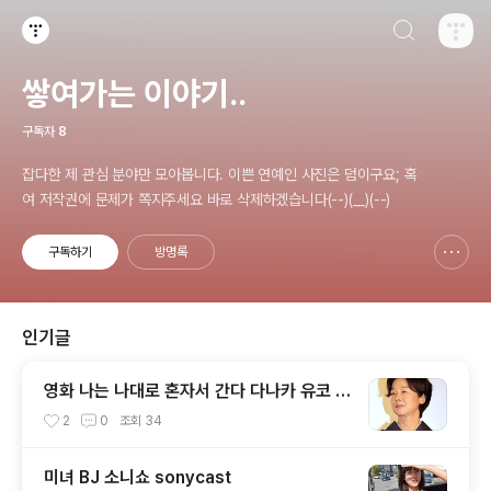
검색하기
티스토리
쌓여가는 이야기..
구독자
8
잡다한 제 관심 분야만 모아봅니다. 이쁜 연예인 사진은 덤이구요; 혹
여 저작권에 문제가 쪽지주세요 바로 삭제하겠습니다(--)(__)(--)
구독하기
방명록
신고하기 레이어
열기
인기글
영화 나는 나대로 혼자서 간다 다나카 유코 T
anaka Yuko, 田中裕子
2
0
조회
34
미녀 BJ 소니쇼 sonycast