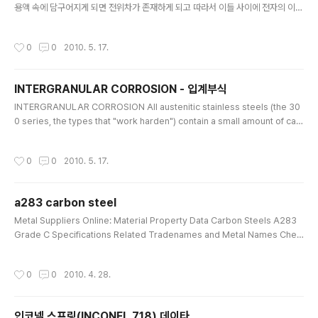
용액 속에 담구어지게 되면 전위차가 존재하게 되고 따라서 이들 사이에 전자의 이동
이 일어난다. 그리하여 귀전위를 가진 금속의 부식속도는 감소되고 활성전위를 가진
금속의 부식속도는 촉진된다. 즉 전자는 음극이 되고 후자는 양극이 된다. 이러한 형
작성시간
0
0
2010. 5. 17.
태의 부식을 갈바닉 부식 또는 이종금속접촉부식이라 한다. (2) 면적의 영향 갈바닉
부식에 영향을 미치는 하나의 중요한 인자는 양극과 음극의 면적비이다. 갈바닉 부식
에 있어서 가장 위험한 조건은 소양극-대음극이다. 양극 면적에서의 전류밀도가 높
INTERGRANULAR CORROSION - 입계부식
을수록 부식속도는 커지게 된다. 반대로 소음극-대양극은 갈바닉 부식을 줄일 수 있
글 내용
는 좋은 조건이 된다. 예를 들어,..
INTERGRANULAR CORROSION All austenitic stainless steels (the 30
0 series, the types that "work harden") contain a small amount of car
bon in solution in the austenite. Carbon is precipitated out at the grai
n boundaries, of the steel, in the temperature range of 1050° F. (56
작성시간
0
0
2010. 5. 17.
5° C) to 1600° F. (870° C.). This is a typical temperature range during
the welding of stainless steel. This carbon combines w..
a283 carbon steel
글 내용
Metal Suppliers Online: Material Property Data Carbon Steels A283
Grade C Specifications Related Tradenames and Metal Names Che
mistry Data Welding, Machining/ General Data Physical Data Mechani
cal Data Links to Related Data Specifications The following specificat
작성시간
0
0
2010. 4. 28.
ions cover Carbon Steels A283 Grade C ASTM A283 Grade C (Plat
e) ASTM A284 (C) (Plate) ASTM A515 (60) (Plate) UNS K02401 Prop
erty Result..
인코넬 스프링(INCONEL 718) 데이타