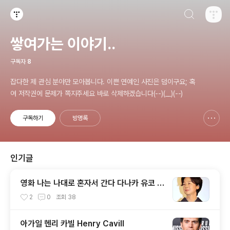
검색하기
티스토리
쌓여가는 이야기..
구독자
8
잡다한 제 관심 분야만 모아봅니다. 이쁜 연예인 사진은 덤이구요; 혹
여 저작권에 문제가 쪽지주세요 바로 삭제하겠습니다(--)(__)(--)
구독하기
방명록
신고하기 레이어
열기
인기글
영화 나는 나대로 혼자서 간다 다나카 유코 T
anaka Yuko, 田中裕子
2
0
조회
38
아가일 헨리 카빌 Henry Cavill