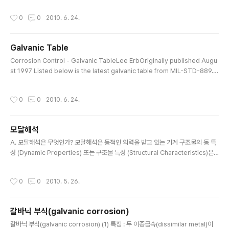
tly different, and they are in direct contact and immersed in an electr
작성시간
0
0
2010. 6. 24.
olyte, the more noble metal will become the cathode and the more a
ctive metal will become the anode. A measurable current ma..
Galvanic Table
글 내용
Corrosion Control - Galvanic TableLee ErbOriginally published Augu
st 1997 Listed below is the latest galvanic table from MIL-STD-889. I
have numbered the materials for future discussion of characteristics.
However, for any combination of dissimilar metals, the metal with the
작성시간
0
0
2010. 6. 24.
lower number will act as an anode and will corrode preferentially. Th
e table is the galvanic series of metals in sea water..
모달해석
글 내용
A. 모달해석은 무엇인가? 모달해석은 동적인 외력을 받고 있는 기계 구조물의 동 특
성 (Dynamic Properties) 또는 구조물 특성 (Structural Characteristics)은
연구하는 것이다. 즉 동 특성이란 다음과 같다: 공진 주파수 (resonant frequenc
y) 모드 형상 (mode shapes) 감쇄 (damping) 평판을 사용해서 간단히 설명하도
작성시간
0
0
2010. 5. 26.
록 하겠습니다. 평판의 한 모퉁이에 정현 파 형태의 힘 (Sinusoidal Force)을 가합
니다. 이때 Sinusoidal Force의 크기는 일정하게 유지하고, 진동 주기(Frequenc
y Rate)만 변화하는 힘을 가합니다. 그런 다음에 평판의 다른 한 모퉁이에 가속도계
갈바닉 부식(galvanic corrosion)
센서를 장착하여 응답신호를 측정합니다. 측정된 응답..
글 내용
갈바닉 부식(galvanic corrosion) (1) 특징 : 두 이종금속(dissimilar metal)이