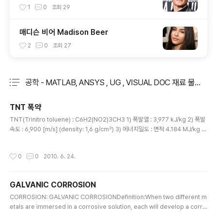
1
0
조회
29
매디슨 비어 Madison Beer
2
0
조회
27
공학 - MATLAB, ANSYS , UG , VISUAL DOC 재료 물성치
분류 전체보기
주요 글 목록
TNT 폭약
글 내용
TNT(Trinitro toluene) : C6H2(NO2)3CH3 1) 폭발열 : 3,977 kJ/kg 2) 폭발
속도 : 6,900 [m/s] (density: 1,6 g/cm³) 3) 에너지밀도 : 면적 4.184 MJ/kg ,
체적 6.92 MJ/L(Litre) 4) 반응식 2 C7H5N3O6 → 3 N2 + 5 H2O + 7 CO +
7 C 5) 몰 분자량 : 227.131 g/mol 6) 밀도 : 1.654 g/cm³ 7) 녹는점 : 80.35 °C
작성시간
0
0
2010. 6. 24.
8) 끓는점 : 295 °C 9) 물에의한 용해도 : 130 mg/L of H2O (20 °C) 10) 마찰
민감도 : 353 N (36 kp)까지 무반응. 11) 충격시 민감도 : 15 Nm * 1 joule = 1 N·
m => 1kg*(m^2/s..
GALVANIC CORROSION
글 내용
CORROSION: GALVANIC CORROSIONDefinition:When two different m
etals are immersed in a corrosive solution, each will develop a corro
sion potential. If the corrosion potential of the two metals is significan