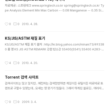
글 내용
자료제공 : 스프링테크 www.springtech.co.kr spring@springtech.co.kr Ty
pe Analysis Element Min Max Carbon -- 0.08 Manganese -- 0.35 Sili
con -- 0.35 Phosphorus -- 0.015 Sulfur -- 0.015 Nickel + Cobalt 50.0
55.0 Chromium 17.0 21.0 Cobalt -- 1.00 Iron Balance Aluminum 0.35
작성시간
0
0
2010. 4. 28.
0.80 Molybdenum 2.80 3.30 Titanium 0.65 1.15 Boron 0.001 0.006 C
opper -- 0.15 Cb + Ta 4.75 5.50 DescriptionAlloy 718 is a precipitati
on ha..
KS/JIS/ASTM 재질 표기
글 내용
KS/JIS/ASTM 재질 표기 출처 : http://kr.blog.yahoo.com/minani73/49338
0 품 명 KS JIS ASTM REMARK 강판 탄소강 SS400(SS41) SS400 A283-C
A285-C SB410(SBB42) SB410 A515-60 SB480(SBB49) SB480 A515-
70 SGV410(SPV24) SGV410 A516-60 SGV480(SPV32) SGV480 A51
작성시간
4
0
2010. 4. 20.
6-70 스텐레스강 STS304 SUS304 A240-304 STS316 SUS316 A240-3
16 형강 탄소강 SS400(SS41) SS400(SS41) A36 ANGLE, CHANNEL, H-B
EAM, R.B, F.B PIPE 탄소강 SPP SGP A120 일반배관용 SPPS38 STPG3..
Torrent 검색 사이트
글 내용
검색사이트는 많고 많지만.. 예전에는 검색한번하면 게임이든 유틸이든 바로바로 토
렌트로 구할수 있었는데.. 요새는 영 찾기가 힘들다. 그래서 하게된 블로깅.. 여러사람
들의 추천과 제가 주로 이용하는 검색사이트 http://www.youtorrent.com => 현
재 베타버젼의 검색사이트.. psjump.com => 한국 분이 만드셨다는 외국 검색사이
작성시간
0
0
2009. 3. 4.
트 통합사이트 --- http://www.torrentz.com/ http://thepiratebay.org/ htt
p://extratorrent.com 위에 3개는 내가 쓰는 토렌트 검색사이트.. 가끔 사이트에