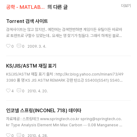
더보기
공학 - MATLAB, ANSYS , UG , VISUAL DOC 재료 물성치
의 다른 글
Torrent 검색 사이트
글 내용
검색사이트는 많고 많지만.. 예전에는 검색한번하면 게임이든 유틸이든 바로바
로 토렌트로 구할수 있었는데.. 요새는 영 찾기가 힘들다. 그래서 하게된 블로
깅.. 여러사람들의 추천과 제가 주로 이용하는 검색사이트 http://www.youto
0
0
2009. 3. 4.
rrent.com => 현재 베타버젼의 검색사이트.. psjump.com => 한국 분이 만
드셨다는 외국 검색사이트 통합사이트 --- http://www.torrentz.com/ htt
p://thepiratebay.org/ http://extratorrent.com 위에 3개는 내가 쓰는 토
KS/JIS/ASTM 재질 표기
렌트 검색사이트.. 가끔 사이트에서 툴바를 다운받기를 요구하거나 월 사용자로
글 내용
가입을 요구하거나 한다. 뭐.. 툴바야 다운받고 지우면 그만, 월 정액은.. 패쓰~~
KS/JIS/ASTM 재질 표기 출처 : http://kr.blog.yahoo.com/minani73/49
~
3380 품 명 KS JIS ASTM REMARK 강판 탄소강 SS400(SS41) SS400
A283-C A285-C SB410(SBB42) SB410 A515-60 SB480(SBB49)
4
0
2010. 4. 20.
SB480 A515-70 SGV410(SPV24) SGV410 A516-60 SGV480(SPV
32) SGV480 A516-70 스텐레스강 STS304 SUS304 A240-304 ST
S316 SUS316 A240-316 형강 탄소강 SS400(SS41) SS400(SS41) A
인코넬 스프링(INCONEL 718) 데이타
36 ANGLE, CHANNEL, H-BEAM, R.B, F.B PIPE 탄소강 SPP SGP A12
글 내용
0 일반배관용 SPPS38 STPG3..
자료제공 : 스프링테크 www.springtech.co.kr spring@springtech.co.
kr Type Analysis Element Min Max Carbon -- 0.08 Manganese --
0.35 Silicon -- 0.35 Phosphorus -- 0.015 Sulfur -- 0.015 Nickel +
0
0
2010. 4. 28.