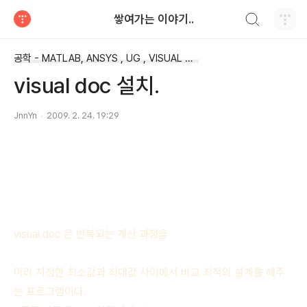
검색하기
쌓여가는 이야기..
티스토리
공학 - MATLAB, ANSYS , UG , VISUAL DOC 재료 물성치
visual doc 설치.
JnnYn
2009. 2. 24. 19:29
visual doc 은 반복되는 계산 과정을
미리 지정한 최소값과 최대값 사이에서 비교 최적의 설계를 해주
는 프로그램이다.