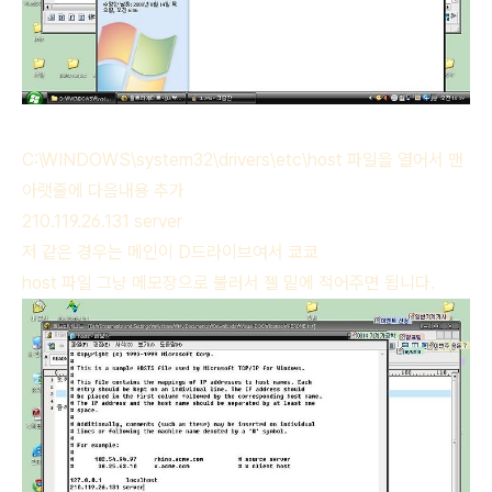
C:\WINDOWS\system32\drivers\etc\host 파일을 열어서 맨
아랫줄에 다음내용 추가
210.119.26.131 server
저 같은 경우는 메인이 D드라이브여서 쿄쿄
host 파일 그냥 메모장으로 불러서 젤 밑에 적어주면 됩니다.