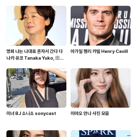
영화 나는 나대로 혼자서 간다 다
아가일 헨리 카빌 Henry Cavill
나카 유코 Tanaka Yuko, 田中
裕子
미녀 BJ 소니쇼 sonycast
미야오 안나 사진 모음