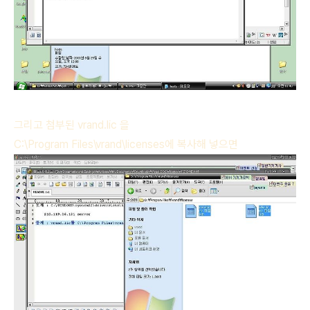
그리고 첨부된 vrand.lic 을
C:\Program Files\vrand\licenses에 복사해 넣으면