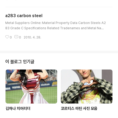
Cobalt 50.0 55.0 Chromium 17.0 21.0 Cobalt -- 1.00 Iron Balance
Aluminum 0.35 0.80 Molybdenum 2.80 3.30 Titanium 0.65 1.15 B
oron 0.001 0.006 Copper -- 0.15 Cb + Ta 4.75 5.50 DescriptionA
a283 carbon steel
lloy 718 is a precipitation ha..
글 내용
Metal Suppliers Online: Material Property Data Carbon Steels A2
83 Grade C Specifications Related Tradenames and Metal Name
s Chemistry Data Welding, Machining/ General Data Physical Dat
0
0
2010. 4. 28.
a Mechanical Data Links to Related Data Specifications The follo
wing specifications cover Carbon Steels A283 Grade C ASTM A
283 Grade C (Plate) ASTM A284 (C) (Plate) ASTM A515 (60) (Pla
te) UNS K02401 Property Result..
이 블로그 인기글
김하나 치어리더
코르티스 마틴 사진 모음