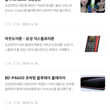
다. 전월에 비해 출하량은 25%, 매출액은 무려 36%나 각각 급증한 수준이다. 지난
글 내용
해 11월이후 한달 대형 LCD 패널 매출액이 다시 10억달러..
삼성전자는 태양광 충전이 가능한 휴대폰 ‘솔라 크레스트
(Solar Crest)’를 올여름 파키스탄에서 처음 출시한다고
밝혔다. 솔라 크레스트는 바 타입 휴대폰으로 태양광 패널
을 탑재, 햇빛만으로 충전해 사용할 수 있다. 10분 충전 후
작성시간
0
0
2009. 4. 14.
3분간 통화가 가능한 수준이라고 한다. 태양광 충전은 기
본 배터리 보조용으로 활용된다. 일조 시간이 길지만 전력
공급이 충분치 않은 지역에 특화된 제품이라는 점을 고려
아웃도어폰 - 삼성 익스플로러폰
해 처음 출시할 지역으로 파키스탄을 선정했다. 컬러 스크
글 내용
린과 FM 라디오 등 현지 수요를 고려한 다양한 기능을 탑
삼성전자가 야외 활동에 특화된 아웃도어 휴대폰 ‘삼성 익
재할 계획이라고 밝혔다. 인도와 중동 등의 국가를 중심으
스플로러’를 유럽 시장에 출시한다고 밝혔다. 이제품의 특
로 태양광 충전 휴대폰 판매를 확대할 예정이다. 삼성전자
징은 건설 현장이나 익스트림 스포츠 등 거친 야외 활동에
관계자는 “솔라 크레스트는 삼성 휴대폰의 친환경 전략 의
적합한 제품이다. 제품의 겉면은 우레탄 소재와 충격흡수
작성시간
0
0
2009. 4. 14.
지를 담은 제품”이라며 “소비..
형 특수 LCD를 채용해 비바람이나 충격에 강하다. 아웃도
어 제품이기 때문에 ‘삼성 익스플로러’는 국제전기표준회
의의 방수, 방진 등급 IP57을 통과했다. 미세 연마성 먼지
BD-P4600 초박형 블루레이 플레이어
를 막고 수중 1미터에서 30분간 견딜 수 있는 높은 방수 등
글 내용
급을 지녔다. 파워LED와 대형 외부스피커 등 아웃도어 기
삼성전자(대표 이윤우)에서 벽걸이 TV와 어울리는 초박형
능 역시 탑재돼 있다. 삼성전자는 지난 해 유럽 시장에 이미
블루레이 플레이어(모델명 BD-P4600)를 출시했다 현재
아웃도어폰인 B2700, A837 등을 출시한 바 있다 그러니
삼성전자는 독일과 이탈리아 시장 등 유럽 주요국에서 블
깐 이번이 두번째 작품.. 아웃도어폰이 유럽에서는 충분한
루레이 플레이어 시장점유율 1위를 기록하고 있으며, 이번
작성시간
0
0
2009. 4. 13.
시장가치가 있나보다.
초박혁 블루레이를 출시해 전 세계 1위를 달성한다는 목표
다. 제품사양 BD-P4600은 기존 삼성전자가 출시한 블루