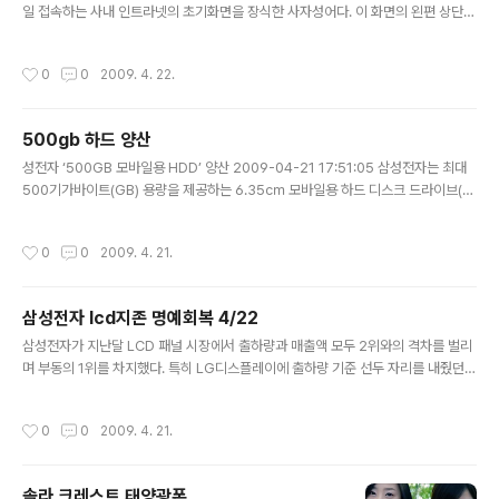
일 접속하는 사내 인트라넷의 초기화면을 장식한 사자성어다. 이 화면의 왼편 상단에
는 질문(`기타줄`과 `다짐`의 공통점은?)이 나와 있고 그 밑에 해석(긴장이 풀려 느
슨해지지 않아야 한다)이 적혀 있다. 하단에는 `중국 한나라에서 유래된 이야기로 느
작성시간
0
0
2009. 4. 22.
슨해진 거문고의 줄을 다시 팽팽하게 바꾸어 맨다는 뜻으로 어려울 때일수록 긴장을
늦추지 않고 기본으로 돌아가 원칙에 충실하자는 의미`라고 풀이해 놓았다. 이 문구
는 중국 한(漢)나라 때 학자인 동중서가 당시 황제인 무제에게 진언한 내용이다. 삼
500gb 하드 양산
성 관계자는 "최근 증권가를 중심으로 삼성의 1분기 실적이 예상보다 좋게 나올것이
글 내용
라는 기대감이 높지만 이럴때일수록 긴장을 늦추지 않고 기본..
성전자 ‘500GB 모바일용 HDD’ 양산 2009-04-21 17:51:05 삼성전자는 최대
500기가바이트(GB) 용량을 제공하는 6.35㎝ 모바일용 하드 디스크 드라이브(H
DD) ‘스핀포인트 M7’(모델명: HM500JI)을 양산한다고 21일 밝혔다. ‘M7’은 종
전 모델에 비해 성능, 소비전력, 내충격성 등을 크게 개선해 노트북과 휴대형 외장 하
작성시간
0
0
2009. 4. 21.
드에 적합한 제품이다. 이 제품은 업계 공인된 시스템 성능 평가 프로그램인 ‘PC Ma
rk’ 테스트 결과, 종전 대비 약 18% 성능 향상과 30%의 소비전력 절감 능력을 갖췄
다. 아울러 내충격성이 종전 대비 18% 정도 개선된 것도 특징이다. 아울러 이 제품은
삼성전자 lcd지존 명예회복 4/22
삼성전자의 독자 기술(‘SilentSeek’, ‘Noise Guard’)을 적용해 소음을 최소화..
글 내용
삼성전자가 지난달 LCD 패널 시장에서 출하량과 매출액 모두 2위와의 격차를 벌리
며 부동의 1위를 차지했다. 특히 LG디스플레이에 출하량 기준 선두 자리를 내줬던
TV용 패널 시장에서도 올 들어 처음 1위를 탈환했다. 하지만 최악의 경영난에 내몰
렸던 대만 LCD 패널 업체들이 전반적인 시장 회복 조짐에 편승, 빠르게 출하량을 늘
작성시간
0
0
2009. 4. 21.
리며 회생하려는 모습이어서 긴장의 고삐를 늦추지 말아야 한다는 지적이다. 21일
시장조사기관인 디스플레이서치에 따르면 삼성전자는 지난달 전세계 대형 LCD 패
널 시장에서 981만대의 출하량과 12억1200만달러의 매출액으로 선두를 유지했
솔라 크레스트 태양광폰