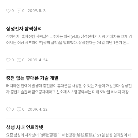
것으로 알려졌다.
돌파했다고 밝혔다. 시장조사기관에 따르면, 지난해 전 세계 LED TV 시장규모는 1
작성시간
0
0
2009. 5. 2.
9만대 수준으로 이는 지난해 모든 TV업체들이 판매한 LED TV 물량을 출시 6주만
에 삼성 LED TV가 넘어선 것이다. 삼성 LED TV의 인기는 국내 시장은 물론 TV업
체간 경쟁이 가장 치열한 북미와 유럽 시장에서도 주간 평균 1만대 이상 판매될 정도
삼성전자 깜짝실적
로 국경을 가리지 않았다는 데 의미가 크다는 평가다. 삼성전자 영상전략마케팅팀 김
글 내용
양규 전무는 "삼성 LED TV가 프..
삼성전자, 흑자전환 깜짝실적…주가는 하락(상보) 삼성전자가 시장 기대치를 크게 넘
어서는 어닝 서프라이즈(깜짝 실적)을 발표했다. 삼성전자는 24일 지난 1분기 본사
기준으로 매출액 18조5662억원, 영업이익 1476억원을 달성했다고 공시했다. 지
난해 4분기 9371억원의 영업손실에서 큰 폭으로 개선된 것이다. 이는 시장 예상치
작성시간
0
0
2009. 4. 24.
를 크게 웃도는 수준이다. 증권정보업체 에프앤가이드에 따르면 삼성전자의 1분기
영업이익에 대한 시장 평균 예상치(컨센서스)는 영업적자 2766억원이었다. 삼성전
자는 연결기준으로 영업이익 4700억원을 달성, 전분기 영업적자 7400억원에서
충전 없는 휴대폰 기술 개발
흑자로 전환했다. 이같은 깜짝실적에도 불구하고 삼성전자는 전날보다 1만2000원
글 내용
(1.91%) 내린 61만5000원에 거래되고 있다. 기대감이 선반..
터치하면 전력이 발생해 충전없이 휴대폰을 사용할 수 있는 기술이 개발됐다. 삼성전
자 종합기술원과 금오공과대학교 신소재 시스템공학부는 미래 모바일 에너지 저장
장치 및 센서로 주목받는 '투명 플렉서블 나노전력발전소자'를 공동 개발했다고 22
일 밝혔다. 나노전력발전소자는 휘거나 누르거나 진동을 주면 전력을 발생시키기 때
작성시간
0
0
2009. 4. 22.
문에 에너지 발생 소자 및 터치 센서로 사용 가능하다. 예를 들어 휴대폰 화면에 장착
하면 손가락으로 누르는 위치에서 전력을 발생시키기 때문에 충전이 필요없어 지는
것이다. 또 휘는대로 전력을 발생시키므로 옷, 신발에 장착하거나 절벽 또는 바닷가
삼성 사내 인트라넷
에 설치할 경우 자연 에너지만으로 전력을 발생시킬 수 있다. 나노전력발생소자가 차
글 내용
세대 그린 에너지 장치로도 주목받는 이유다. 이번 연구 결과는 김상우 금..
요즘 삼성의 사자성어 `解弦更張` `해현경장(解弦更張).` 21일 삼성 임직원이 매