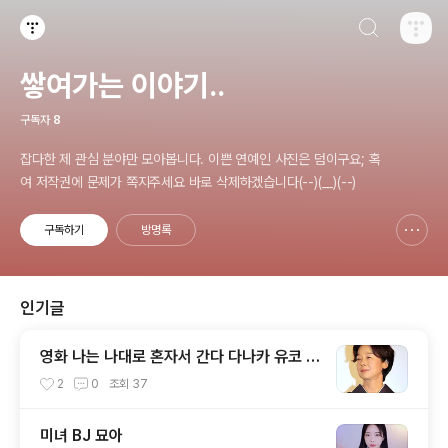
검색하기
티스토리
쌓여가는 이야기..
구독자
8
잡다한 제 관심 분야만 모아봅니다. 이쁜 연예인 사진은 덤이구요; 혹
여 저작권에 문제가 쪽지주세요 바로 삭제하겠습니다(--)(__)(--)
구독하기
방명록
신고하기 레이어
열기
인기글
영화 나는 나대로 혼자서 간다 다나카 유코 T
anaka Yuko, 田中裕子
2
0
조회
37
미녀 BJ 묘아