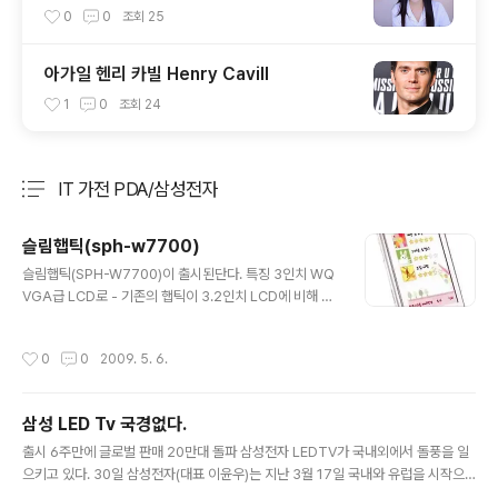
0
0
조회
25
아가일 헨리 카빌 Henry Cavill
1
0
조회
24
IT 가전 PDA/삼성전자
분류 전체보기
주요 글 목록
슬림햅틱(sph-w7700)
글 내용
슬림햅틱(SPH-W7700)이 출시된단다. 특징 3인치 WQ
VGA급 LCD로 - 기존의 햅틱이 3.2인치 LCD에 비해 크
기가 가장 작고, 두께가 얇다. 특히 기존 풀터치폰 보다 최
대 20만 원 정도 저렴한 LG전자의 쿠키폰(출고가 59만4
작성시간
0
0
2009. 5. 6.
000원)에 이어 출시한 이번 모델은 햅틱팝과 함께 고가의
풀터치폰에 가격 경쟁력을 확보, 시장 장악력을 높이기 위
한 것으로 보인다. 주요기능 DMB, 동작인식이 가능한 G
삼성 LED Tv 국경없다.
센서에 자동초점이 가능한 300만 화소 카메라, My다이어
글 내용
리, 블루투스, 전자사전, 파일보기, 직접 인쇄 등의 기능을
출시 6주만에 글로벌 판매 20만대 돌파 삼성전자 LEDTV가 국내외에서 돌풍을 일
비롯해, 메탈 배터리 커버를 탑재하고 두께가 12.6 mm이
으키고 있다. 30일 삼성전자(대표 이윤우)는 지난 3월 17일 국내와 유럽을 시작으
다. 스노우 화이트, 노블 블랙, 스위트 핑크 색상이 출시될
로 북미, 중국, 동남아 등 글로벌 시장에 출시한 LED TV가 6주만에 20만대 판매를