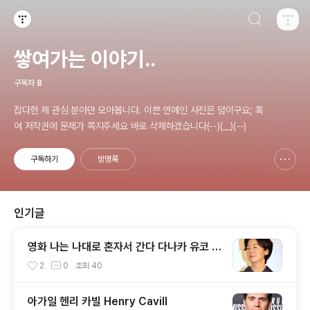
검색하기
티스토리
쌓여가는 이야기..
구독자
8
잡다한 제 관심 분야만 모아봅니다. 이쁜 연예인 사진은 덤이구요; 혹
여 저작권에 문제가 쪽지주세요 바로 삭제하겠습니다(--)(__)(--)
구독하기
방명록
신고하기 레이어
열기
인기글
영화 나는 나대로 혼자서 간다 다나카 유코 T
anaka Yuko, 田中裕子
2
0
조회
40
아가일 헨리 카빌 Henry Cavill