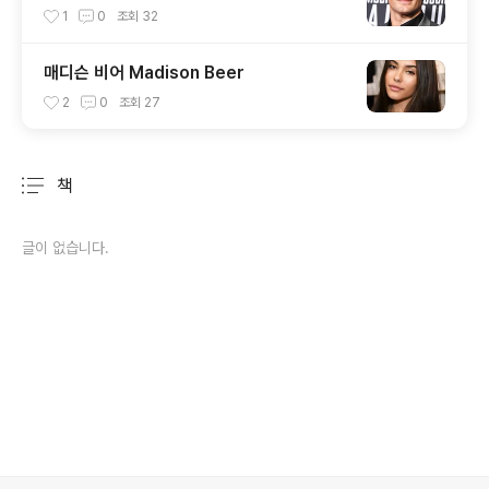
1
0
조회
32
매디슨 비어 Madison Beer
2
0
조회
27
책
분류 전체보기
주요 글 목록
글이 없습니다.