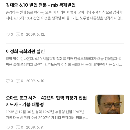
통령)가 과거 4,5공때 사용했던 용어이다. 당시 시대 상황과 정치적 현실이 위 김대
김대중 6.10 발언 전문 - mb 독재발언
중씨가 말한 것이 민주화를 요구하는 국민들에게 공감을 얻었다, 20년 이상이 지난
글 내용
존경하는 선배 동료 여러분, 오늘 이 자리에 이렇게 많이 나와 주셔서 참으로 감사합
휠체어를 타고와 바짝 찌그러진 모습과 잘돌아가지 않는 혀로 지금 외치는 모습은 노
니다. 6.15와 10.4 선언, 이것을 생각할 때 돌아가신 노무현 대통령을 생각하지 않을
인 치메를 떠나 저승의 문턱에서 과거의 필..
수 없습니다. 노 대통령과 저만이 북한을 가서 정상회담을 한 그 사건도 아주 중요한
일이었다고 생각합니다. 그런데 노무현 대통령과 제가 이상하게 닮은 점이 많습니다.
작성시간
0
0
2009. 6. 12.
둘 다 농민의 아들로 태어났고, 노 대통령은 부산상고, 나는 목포상고를 나왔습니다
(웃음). 노무현 대통령은 돈이 없어 대학에 못 가고 나도 돈이 없어 대학 못 갔습니다
(웃음). 노 대통령은 대학 못간 뒤 열심히 공부해서 변호사가 됐고, 나는 열심히 사업
이정희 국회의원 실신
해서 돈 좀 벌었습니다(웃음). 그 후로 나는 이승만 정권, 노 대통령은 박정희 정권 독
글 내용
재에 분개해 본업을 버리고 정치 ..
정말 말이 안나온다. 6.10 서울광장 집회를 위해 단식투쟁하다가 오늘 전경들과 몸
싸움 끝에 쓰러지고 실신한 민주노동당 이정희 국회의원 근데 네이년에서는 실시간
검색에서도 조차 없다.. 이게 언론 장악이란건가;; 왜 하필 세븐과 김한별이 이루와 이
다해가 열애한다고 밝히는 건지 (음모라고 생각하지는 않으마..) 좇같아도 대통령이
작성시간
0
0
2009. 6. 10.
라고 이명박씨를 부르는건 투표에서 뽑은거기 때문에 대한민국의 17대 대통령이기
때문에.. 근데.. 민주노동당의 이정희 국회의원을 뽑은것도 국민이야 경찰씨들.. 애꿋
은 전경의경핑계되지 말구 니가 실신 시킨건 국민이야.. 깽값은 준비됬지?
오마르 봉고 서거 - 42년의 현역 최장기 집권
지도자 - 가붕 대통령
글 내용
1935년 12월 30일 경력 1967년 부통령 선임 1967년
가봉 대통령 취임 수상 2007년 제11회 만해대상 평화부
문 현역 세계 최장기 집권자인 오마르 봉고(73) 가봉 대통
작성시간
0
0
2009. 6. 9.
령이 별세했다고 프랑스 언론이 7일(현지시간) 보도했다.