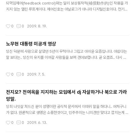
면 사랑은 창문..
되먹임제어(feedback control)와는 달리 보상동작적(補償動作的)인 작용을 가
지지 않는 열린 루프계이다. 제어신호는 아날로그가 아니라 디지털신호이다. 전기세
탁기 ·전기밥솥 ·자동판매기 ·자동엘리베이터 등 일상생활에 응용될 뿐만 아니라 컨
베이어, 트랜스퍼 머신, 발전소의 기동정지원격조작(起動停止遠隔操作), 자동운
작성시간
0
0
2009. 8. 19.
전, 자동공작기 등 공장의 자동화 시스템에 폭넓게 이용되며, 조업관리, 즉 공장 스케
줄 제어의 일환으로서도 매우 중요한 일면을 차지한다. 이 제어를 이용할 경우에는
인원의 삭감, 재현성(再現性)의 확보, 생산속도의 증대와 설비효율의 향상뿐 아니
노무현 대통령 미공개 영상
라, 품질향상과 균일성의 확보, 위험 방지 등 큰 효과를 거둘 수 있다. 이것과 비슷한
글 내용
개념으로 보이네요
당신 덕분에 사람으로 살았던 5년이 무척이나 그립고 아쉬운 요즘입니다. 아쉽다는
말 보다는.. 당신의 유지를 이어갈 사람들을 보며 견뎌보렵니다. 곧 오겠죠.. 다시 사
람이 되는 날이..
작성시간
0
0
2009. 7. 5.
전지모? 전여옥을 지지하는 모임에서 dj 자살하거나 북으로 가라
망말.
글 내용
당최 나잇살 쳐드신 분이 성명이란 공식적 문서에서 이따위 말을 하다니.. 어처구니
가 없다. 원론적으로 생명은 소중한것이고, 민주주의는 니의견만 맞다고 깝치는게 아
니라 상대의 의견도 존중해야지.. 뭐라 글을 덧 붙이자니.. 내블로그의 수준이 떨어지
작성시간
0
0
2009. 6. 13.
는거 같아서.. 암튼 성명서 전문 ~~~~~~~~~~~~~~~~~~~~~~~~~~~~~~~
~~~~~~~~~~~~~~~~~~~~~~~~~~~~~~~ 행동하는 양심!! 김대중씨(전 대