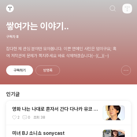
검색하기
티스토리
쌓여가는 이야기..
구독자
8
잡다한 제 관심 분야만 모아봅니다. 이쁜 연예인 사진은 덤이구요; 혹
여 저작권에 문제가 쪽지주세요 바로 삭제하겠습니다(--)(__)(--)
구독하기
방명록
신고하기 레이어
열기
인기글
영화 나는 나대로 혼자서 간다 다나카 유코 T
anaka Yuko, 田中裕子
2
0
조회
38
미녀 BJ 소니쇼 sonycast