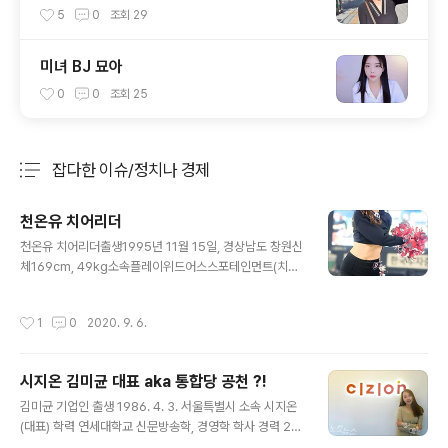
5
0
조회
29
미녀 BJ 묘아
0
0
조회
25
잡다한 이슈/정치나 경제
분류 전체보기
주요 글 목록
천온유 치어리더
글 내용
천온유 치어리더출생1995년 11월 15일, 경상남도 창원신
체169cm, 49kg소속플레이위드어스스포테인먼트(치어
리더)경력대한항공 점보스 응원단 치어리더2018.03~ F
C 서울 응원단 치어리더2018.03~ 두산 베어스 응원단
작성시간
1
0
2020. 9. 6.
치어리더
시지온 김미균 대표 aka 통합당 공천 ?!
글 내용
김미균 기업인 출생 1986. 4. 3. 서울특별시 소속 시지온
(대표) 학력 연세대학교 신문방송학, 경영학 학사 경력 20
07.07~ 시지온 대표 통합당 공천 후보로 이름을 알린 김