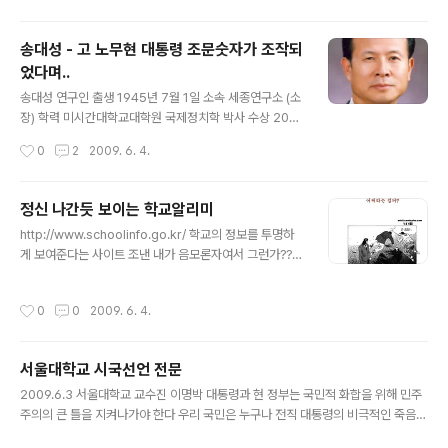
하지만 가봉 정부는 사망 보도를 즉각 부인하고 나섰다. ~
~~~~~~~~~~~ 이건 뭐지??? 정부 혼란을 야기할까봐
송대성 - 고 노무현 대통령 조문숫자가 조작되
부인한건가?? ~~~~~~~~~~~~~~~~~~ 프랑스 주간
었다며..
지 르 푸앵은 이날 스페인 바르셀로나에 있는 한 병원에 입
글 내용
원해 치료를 받아오던 봉고 대통령이 사망했다고 보도했다
송대성 연구인 출생 1945년 7월 1일 소속 세종연구소 (소
고 BBC 방송 등 외신들이 전했다. AFP통신도 프랑스 정
장) 학력 미시간대학교대학원 국제정치학 박사 수상 2001
부 소식통을 인용, 봉고 대통령이 사망했다고 보도했다 봉
년 국민훈장 동백장 경력 2009년 6월 세종연구소 소장 세
작성시간
0
2
2009. 6. 4.
고 대통령은 지난달 국가 수반으로서의 직무수행을 일시
종연구소 안보연구실 수석연구위원 ~~~~~~~~~~~~~
중단한 뒤, 입원 ..
~~~~~~~~~~~~~~~~~~~~~ 이분이 송대성씨. 국가
안보에 관한 발표의 서론중에서 고 노무현 대통령의 조문
정신 나간듯 보이는 학교알리미
숫자가 위조되었다는 주장.. 뭐 100만명이명 버스가 하루
글 내용
http://www.schoolinfo.go.kr/ 학교의 정보를 투명하
5천대는 왔다갔다 했어야 한다는 논리를 펼침.. 이건 뭐..
게 보여준다는 사이트 조낸 내가 음모론자여서 그런가??
연구소 소장이란 분이 당최.. 동양의 예의란 관점에서도 저
당연 학교별 진학률 나오고 요지랄이면 부모마음에 당연
딴 소리 해되면.. 전유경 아나운서의 멘트처럼 싸다구를 갈
대학 잘가는 학교로 무브무브 집값 급 상승.. 더하기 특목고
겨져야 할텐데.. 당최 연구소 소장이란 분이 저렇게 비 논리
작성시간
0
0
2009. 6. 4.
못가면 대학 듣보잡 간다는 전제로 애들은 초딩, 중딩때 부
적이어서야.. 사람들이 관광버스만 타니?? 연구원답게 앗
터 열공, 열공 과외, 학원 , 학원.. 사교육문제와 공교육은 다
싸리 봉화지역의..
른거에요?? 정말 뭐 하나 제대로 하는게 없네.. 그리고 나의
서울대학교 시국선언 전문
모교는 재수는 필수란 이름처럼 4년제 진학률 보다 한명
글 내용
많은 기타의 비율.. 기타가 재수란건 누구나 아는거
2009.6.3 서울대학교 교수진 이명박 대통령과 현 정부는 국민적 화합을 위해 민주
죠???;;;;;;;;;;;;;;;;;;;;;;;;
주의의 큰 틀을 지켜나가야 한다 우리 국민은 누구나 전직 대통령의 비극적인 죽음
앞에서 큰 아픔을 겪고 있다. 그러나 전국 각지에 길게 늘어선 조문 행렬은 단지 애도