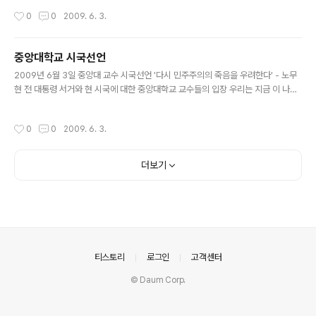
와 추모의 물결만은 아니었다. 국민 한 사람 한 사람이 착잡하기 이를 길 없는 심경으
작성시간
0
0
2009. 6. 3.
로 나라의 앞날을 가슴속 깊이 걱정하는 모습이었다. 서로 다른 정치적 입장을 넘어
서서 각계각층의 온 국민이 하나 되어 전직 대통령의 국민장을 치러낸 것을 계기로
우리 모두는 새로운 길을 열고 있으며 또 열어야만 한다. 지난 수십 년간 온갖 희생을
중앙대학교 시국선언
치러가며 이루어낸 민주주의가 어려움에 빠진 현 시국에 대해 우리들은 깊이 염려하
글 내용
고 있다. 작년 ‘촛불집회’에 참여한 일반 시민들에게까..
2009년 6월 3일 중앙대 교수 시국선언 '다시 민주주의의 죽음을 우려한다' - 노무
현 전 대통령 서거와 현 시국에 대한 중앙대학교 교수들의 입장 우리는 지금 이 나라
가 거대한 비극적 상황에 휩싸여 있음을 온 몸으로 느끼고 있다. 노무현 전 대통령의
갑작스런 서거로 인해우리 국민은 말할 수 없는 충격과 아픔을 겪고 있다. 우리가 그
작성시간
0
0
2009. 6. 3.
의 죽음 앞에 이토록 깊은 연민과 슬픔을 갖게 되는 까닭은 그죽음이 오만한 권력자
들의 칼날에 베어진 억울한 죽음임을 알기 때문이며, 파렴치한 기득권자들의 채찍에
내몰린 비통한 죽음임을 알기때문이다. 국민들이 그의 죽음에서 본 것은 단지 인간
더보기
노무현의 죽음, 한 전직 대통령의 죽음이 아니라, 이 나라 민주주의의 죽음, 자유와인
권의 죽음, 권력자와 가진 자들에 의해 능멸당한 약자..
의안내
티스토리
로그인
고객센터
© Daum Corp.