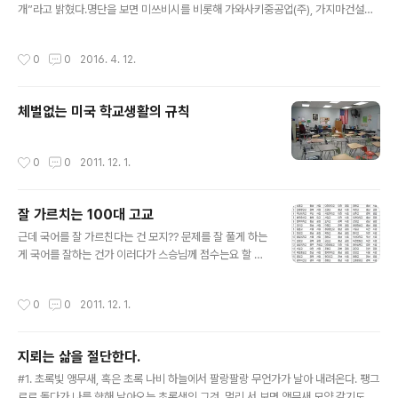
개”라고 밝혔다.명단을 보면 미쓰비시를 비롯해 가와사키중공업(주), 가지마건설
(주), 니혼우편선(주), 니혼유리(주) 등이 포함되어 있었던 것으로 알려졌다.아래는
그 명단이다. △고쟈크교통(주) △(주)교산제작소 △(주)구리모토철공소 △(주)나
작성시간
0
0
2016. 4. 12.
무라조선소 △(주)단노구미 △(주)도쿄시바우라 △(주)미라주건설 △(주)미야지셀
비지 △(주)사가미구미 △(주)오바야시구미 △(주)오카베철공소 △(주)요도시 △
(주)후지코시 △JFE미네랄(주) △JFE스틸(주) △JFE엔지니어링(주) △NS유나이
체벌없는 미국 학교생활의 규칙
티드해운(주) △가네마쓰닛산농림(주) △가스가광산(주) △가와사미기선(주) △가
와사키운송(주) △가와사키중공업(주) △가지마건설(주) △가타야마..
작성시간
0
0
2011. 12. 1.
잘 가르치는 100대 고교
글 내용
근데 국어를 잘 가르친다는 건 모지?? 문제를 잘 풀게 하는
게 국어를 잘하는 건가 이러다가 스승님께 점수는요 할 판
이네.. 퉷
작성시간
0
0
2011. 12. 1.
지뢰는 삶을 절단한다.
글 내용
#1. 초록빛 앵무새, 혹은 초록 나비 하늘에서 팔랑팔랑 무언가가 날아 내려온다. 팽그
르르 돌다가 나를 향해 날아오는 초록색의 그것. 멀리 서 보면 앵무새 모양 같기도 하