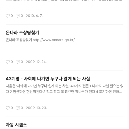
고, 가까이서 보면 나비 모양 같기도 하다. 나는 그 초록나비처럼 생긴 예 쁜 장난감을
집에 들고 와서 친구들과 함께 만지작거리며 가지고 놀았다. 그러다가 나는 갑자기
작성시간
0
0
2010. 6. 7.
펑! 하 는 소리와 함께 정신을 잃었다. 아이가 회상하는 초록색의 장난감은 장난감이
아니다. 바로 러시아제 대인지뢰 PFM-1형이다. 아프가니 스탄에서 ‘초록빛 앵무
새’라고 불리는 이 무기는 약 10cm 남짓한 길이에 날개가 두 개 달려 있고 한가운 데
온나라 조상땅찾기
에는 작은 실린더가 들어 있다. 앵무새보다는 나비와 그 모양이 더욱 흡사한데 저공
글 내용
비행하는 헬리콥 터에서 마치 전단을 뿌려대..
온나라 조상땅찾기 http://www.onnara.go.kr/
작성시간
0
0
2009. 12. 24.
43계명 - 사회에 나가면 누구나 알게 되는 사실
글 내용
다음은 ‘사회에 나가면 누구나 알게 되는 사실’ 43가지 전문 1 나까지 나설 필요는 없
다 2 헌신하면 헌신짝된다 3 참고 참고 또 참으면 참나무가 된다 4 포기하면 편하다
5 왕관을 쓰려는 자, 그 무게를 견뎌라 6 아니면 말고 7 나도 나지만 너도 너다 8 목
숨을 버리면 무기만은 살려 주겠다 9 가는 말이 고우면 사람을 얕본다. 10 잘생긴 놈
작성시간
0
0
2009. 10. 23.
은 얼굴값하고 못생긴 놈은 꼴값 한다 11 공부는 실수를 낳지만 찍기는 기적을 낳는
다. 12 까도 내가 까 13 난 오아시스를 원했고 넌 신기루만으로 좋았던 거지 14 동정
할 거면 돈으로 줘요 15 "내 너 그럴 줄 알았다" "그럴 줄 알았으면 미리 말을 해주세
자동 시퀀스
요" 16 즐길 수 없으면 피하라 17 이것 또한 지나가리라 18 대문으로 가난이 찾아오
글 내용