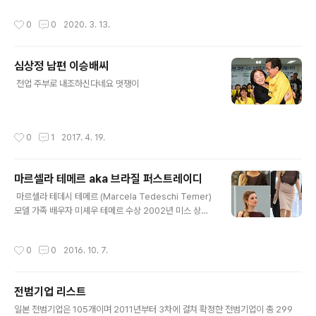
미균 대표 문빠논란에 다시 공천 취소 사업하면 두루두루
작성시간
0
0
2020. 3. 13.
친해야하는데 통합당은 사공이 많아서......
심상정 남편 이승배씨
글 내용
​​​​​​​​ 전업 주부로 내조하신다네요 멋쟁이 ​​​​​
작성시간
0
1
2017. 4. 19.
마르셀라 테메르 aka 브라질 퍼스트레이디
글 내용
​​​​​​​​ 마르셀라 테데시 테메르 (Marcela Tedeschi Temer)
모델 가족 배우자 미셰우 테메르 수상 2002년 미스 상파
울루 2위 2002년 미스 캄피나스 1위 나이차가 무려 43세
마르셀라 테메르(Marcela Tedeschi Temer) 출생: 19
작성시간
0
0
2016. 10. 7.
83년 5월 16일 출신: 브라질 직업: 전직모델(현 브라질 부
통령 부인) 가족: 배우자 미셸 테메르 수상: 2002 미스 상
파울루 2위, 2002 미스 캄피나스 1위 올해 33살일려나
전범기업 리스트
요?? ​​​
글 내용
일본 전범기업은 105개이며 2011년부터 3차에 걸쳐 확정한 전범기업이 총 299