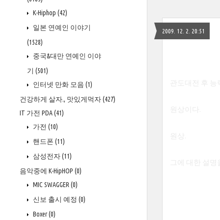
K-Hiphop
(42)
일본 연예인 이야기
2009. 12. 2. 20:51
(1528)
중국&대만 연예인 이야
기
(501)
관도대전 후 능
인터넷 만화 모음
(1)
건강하게 살자., 맛있게먹자
(427)
원상이다.
IT 가전 PDA
(41)
가전
(10)
원상.
핸드폰
(11)
삼성전자
(11)
그에 대한 설명
음악중에 K-HipHOP
(0)
MIC SWAGGER
(0)
신보 출시 예정
(0)
Boxer
(0)