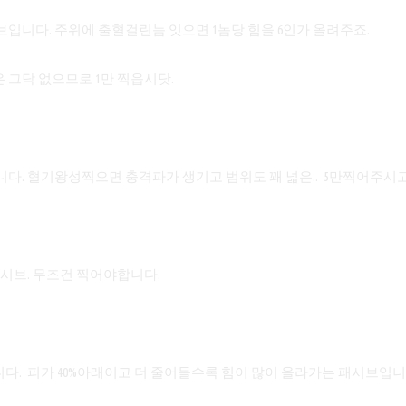
브입니다. 주위에 출혈걸린놈 잇으면 1놈당 힘을 6인가 올려주죠.
 그닥 없으므로 1만 찍읍시닷.
니다. 혈기왕성찍으면 충격파가 생기고 범위도 꽤 넓은.. 5만찍어주시
패시브. 무조건 찍어야합니다.
다. 피가 40%아래이고 더 줄어들수록 힘이 많이 올라가는 패시브입니