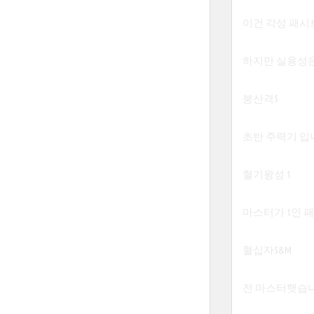
이건 각성 패시
하지만 실용성은
붕산격5
초반 주력기 입
혈기왕성 1
마스터가 1인 
혈십자5&M
전 마스터햇습니