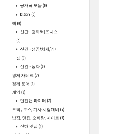
공개곡 모음
(0)
DIss??
(0)
책
(0)
신간 - 경제/비즈니스
(0)
신간 - 성공/처세/리더
십
(0)
신간 - 동화
(0)
경제 재테크
(7)
경제 용어
(1)
게임
(3)
던전앤 파이터
(2)
오픽 , 토스, 기사 시험대비
(5)
밥집, 맛집, 오빠랑, 데이트
(3)
진해 맛집
(1)