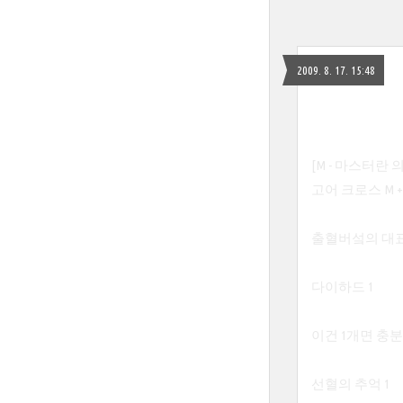
2009. 8. 17. 15:48
[M - 마스터란
고어 크로스 M 
출혈버섴의 대표
다이하드 1
이건 1개면 충분..
선혈의 추억 1