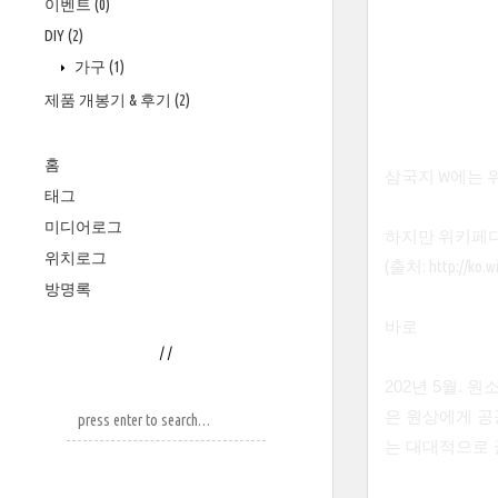
이벤트
(0)
DIY
(2)
가구
(1)
제품 개봉기 & 후기
(2)
홈
삼국지 W에는 위
태그
미디어로그
하지만 위키페디
위치로그
(출처:
http://ko
방명록
바로
/
/
202년 5월.
은 원상에게 공
는 대대적으로 