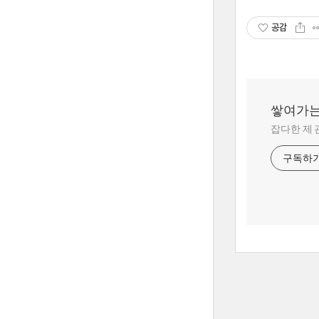
공감
쌓여가는
잡다한 제 
구독하