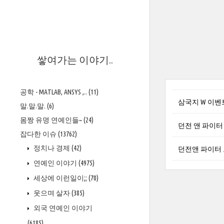
>
쌓여가는 이야기..
공학 - MATLAB, ANSYS ,..
(11)
삼국지 W 이벤
말.말.말.
(6)
몸짱 유명 연예인들~
(24)
던전 앤 파이터
잡다한 이슈
(13762)
정치나 경제
(42)
던전앤 파이터
연예인 이야기
(4975)
세상에 이런일이;;
(70)
웃으며 살자
(385)
외국 연예인 이야기
(6185)