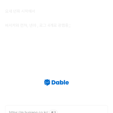
요새 던파 시작해서
버서커와 런쳐, 넨마 , 로그 4개로 광랩중;;
https://m.bunjang.co.kr/
광고