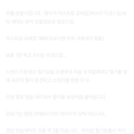
피를 분출시킵니다. 뎀지가 익스트림 오버킬(버서커 각성스킬)보
다 세다는 분이 잇을정도로 좋은스킬.
익스트림 오버킬 1&M(초보시면 비추 사용성이 힘듬)
보통 1만 찍고 쓰시는 각성스킬..
시전시 미완성된 혈기검을 소환하여 적을 공격할때마다 혈기를 칼
에 모은뒤 칼이 완성되고 스킬키를 한번 더 누
르면 칼로 땅을 내리쳐서 혈기를 용암처럼 뿜어냅니다.
걷보기는 엄청 강해보이지만 데미지가 살짝 아닙니다..
결장 연습캐릭의 피를 딱 1줄 깍습니다.. 하지만 혈기분출시 적이