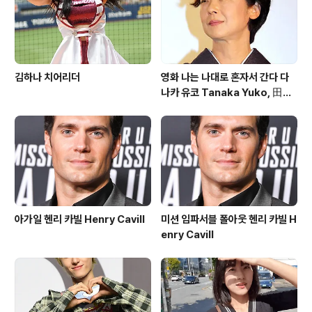
김하나 치어리더
영화 나는 나대로 혼자서 간다 다
나카 유코 Tanaka Yuko, 田中
裕子
아가일 헨리 카빌 Henry Cavill
미션 임파서블 폴아웃 헨리 카빌 H
enry Cavill