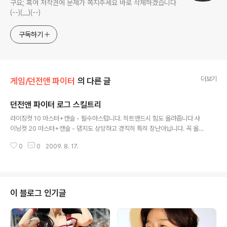
구요; 혹여 저작권에 문제가 쪽지주세요 바로 삭제하겠습니다
(--)(__)(--)
구독하기
더보기
게임/던전앤 파이터
의 다른 글
던전앤 파이터 로그 스킬트리
글 내용
라이징컷 10 마스터+캔슬 - 필수마스텁니다. 히트앤드시 힘도 올려줍니다 샤
이닝컷 20 마스터+캔슬 - 뎀지도 상당하고 경직히 특히 장난아닙니다. 꼭 올려
주세요. 히트앤드 20 - 로그의 밥줄이죠. 저는 아바타 상의도 이걸로 줬습니다.
0
0
2009. 8. 17.
슬라이서 5 - 각성 선행입니다. 샤인스파크 - 좋습니다. 두번때리니 샤이닝컷
마스터하면 효율이 더 좋죠. 다이빙 애로우 5 - 캔슬 주지마세요. 솔직히 저는
별로 잘 안써서.. 잘 쓰시는분은 캔슬까지 찍으시기 바랍니다. 히트앤드 2개씩
오릅니다. 밴디트컷 5 +캔슬 - 히트앤드시 공속이 올라가죠. 그외에는 마하킥
이라 볼수있습니다. 무기 마스터리 10 마스터 - 한가진 당연마스터죠. 더블 피
이 블로그 인기글
어스 1 - 잡기용인데 왠지 어설프네요. 체인소 18 마스터+캔슬 - 위엣분들 모
르..