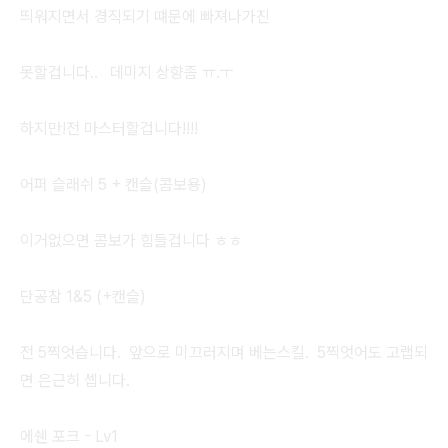
띄워지면서 경직되기 떄문에 빠져나가진
못할겁니다.. 데미지 상향좀 ㅠ.ㅜ
하지만!전 마스터할겁니다!!!!
어퍼 슬래쉬 5 + 캔슬(콤보용)
이거없으면 콤보가 힘들겁니다 ㅎㅎ
단공참 1&5 (+캔슬)
전 5찍엇습니다. 앞으로 미끄러지며 베는스킬. 5찍엇어도 고랩되
면 은근히 셉니다.
에쉔 포크 - Lv1