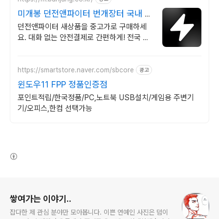
미개봉 던전앤파이터 번개장터 국내 최
대 브랜드 중고거래
던전앤파이터 새상품을 중고가로 구매하세
요. 대화 없는 안전결제로 간편하게! 전국 각
지에서 올라오는 전국구 최다 상품 매일 10
만 개 이상의 신규 상품 업로드
https://smartstore.naver.com/sbcore
광고
윈도우11 FPP 정품인증점
포인트적립/한국정품/PC,노트북 USB설치/게임용 주변기
기/오피스,한컴 선택가능
(새창열림)
로그 정보
쌓여가는 이야기..
잡다한 제 관심 분야만 모아봅니다. 이쁜 연예인 사진은 덤이