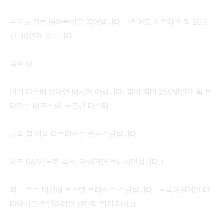
손으로 적을 빨아들이고 뿜어냅니다. 1찍어도 시전하면 힘 20초
간 40인가 오릅니다.
폭주 M
이거 마스터 안하면 버서커 아닙니다. 힘이 최대 250몇인가 확 올
라가는 버프스킬. 무조건 마스터
공속 힘 이속 다올려주는 좋은스킬입니다
세크 0&M(무한 폭주, 하실거면 올리시면됩니다.)
피를 깍는 대신에 올스텟 올려주는 스킬입니다. 무폭하실거면 마
타하시고 출혈하려면 왠만함 찍지 마세요.