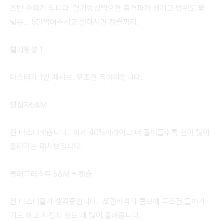
초반 주력기 입니다. 혈기왕성찍으면 충격파가 생기고 범위도 꽤
넓은.. 5만찍어주시고 원하시면 캔슬까지.
혈기왕성 1
마스터가 1인 패시브. 무조건 찍어야합니다.
혈십자5&M
전 마스터햇습니다. 피가 40%아래이고 더 줄어들수록 힘이 많이
올라가는 패시브입니다.
블러드러스트 5&M + 캔슬
전 마스터할까 생각중입니다. 쪼랩버섴의 콤보에 무조건 들어가
기도 하고 시전시 힘도 꽤 많이 올려줍니다.