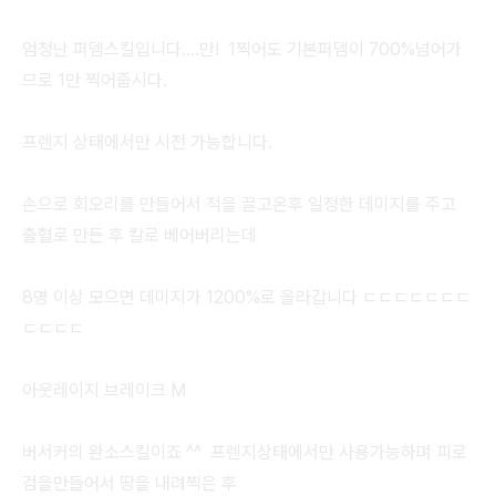
엄청난 퍼뎀스킬입니다....만! 1찍어도 기본퍼뎀이 700%넘어가
므로 1만 찍어줍시다.
프렌지 상태에서만 시전 가능합니다.
손으로 회오리를 만들어서 적을 끌고온후 일정한 데미지를 주고
출혈로 만든 후 칼로 베어버리는데
8명 이상 모으면 데미지가 1200%로 올라갑니다 ㄷㄷㄷㄷㄷㄷㄷ
ㄷㄷㄷㄷ
아웃레이지 브레이크 M
버서커의 완소스킬이죠 ^^ 프렌지상태에서만 사용가능하며 피로
검을만들어서 땅을 내려찍은 후