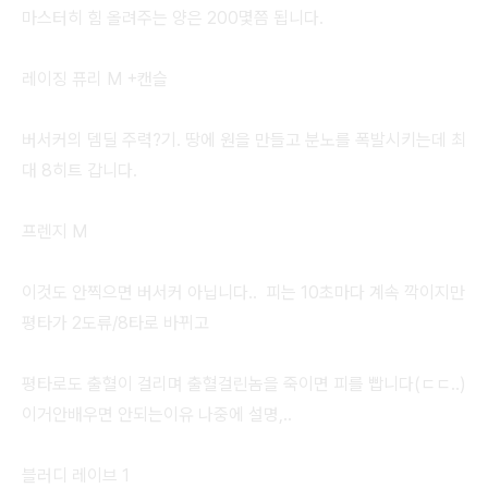
마스터히 힘 올려주는 양은 200몇쯤 됩니다.
레이징 퓨리 M +캔슬
버서커의 뎀딜 주력?기. 땅에 원을 만들고 분노를 폭발시키는데 최
대 8히트 갑니다.
프렌지 M
이것도 안찍으면 버서커 아닙니다.. 피는 10초마다 계속 깍이지만
평타가 2도류/8타로 바뀌고
평타로도 출혈이 걸리며 출혈걸린놈을 죽이면 피를 빱니다(ㄷㄷ..)
이거안배우면 안되는이유 나중에 설명,..
블러디 레이브 1