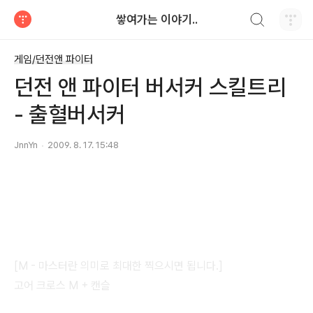
검색하기
쌓여가는 이야기..
티스토리
게임/던전앤 파이터
던전 앤 파이터 버서커 스킬트리
- 출혈버서커
JnnYn
2009. 8. 17. 15:48
[M - 마스터란 의미로 최대한 찍으시면 됩니다.]
고어 크로스 M + 캔슬