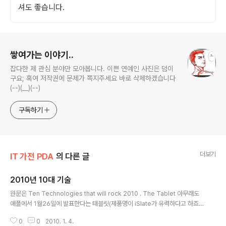
셔도 좋습니다.
로그 정보
쌓여가는 이야기..
잡다한 제 관심 분야만 모아봅니다. 이쁜 연예인 사진은 덤이
구요; 혹여 저작권에 문제가 쪽지주세요 바로 삭제하겠습니다
(--)(__)(--)
구독하기
더보기
IT 가전 PDA
의 다른 글
2010년 10대 기술
글 내용
원문은 Ten Technologies that will rock 2010 . The Tablet 아무래도
애플에서 1월26일에 발표한다는 태블릿(제품명이 iSlate가 유력하다고 하죠)
이 아이폰만큼의 폭발적인 반응을 이끌어낼 수 있을지 기대되는 부분입니다. 애
0
0
2010. 1. 4.
플 태블릿 소문에 대해 정리가 잘 된 곳이 있으니 참고하시기 바랍니다. 아이폰,