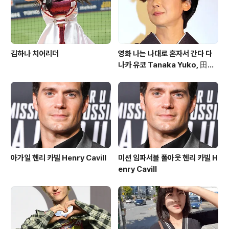
김하나 치어리더
영화 나는 나대로 혼자서 간다 다
나카 유코 Tanaka Yuko, 田中
裕子
아가일 헨리 카빌 Henry Cavill
미션 임파서블 폴아웃 헨리 카빌 H
enry Cavill