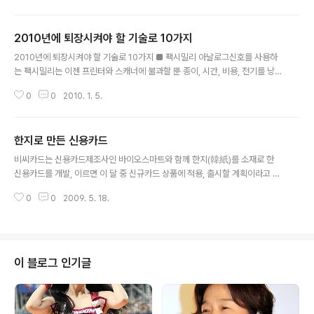
안드로이드폰 등 휴대폰도 있고 10인치 크기의 넷북도 있는데 과연 태블릿은
어떤 용도로 이용될까요? 최근 ‘킨들’이 일으킨 이북리더 기능과 더불어 웹TV
2010년에 퇴장시켜야 할 기술로 10가지
서비스가 들어갈거라는 예측도 있는데 점점 궁금해집니다. 위치기반서비스(Ge
글 내용
o) GPS가 탑재된 모바일 기기가 늘어나면서 2010년에는 위치기반 서비스도
2010년에 퇴장시켜야 할 기술로 10가지 ■ 팩시밀리 아날로그신호를 사용하
폭발적으로 늘어날 것으로 예상됩니다. 트위터는 이미 API를 공개한..
는 팩시밀리는 이젠 프린터와 스캐너에 불과할 뿐 종이, 시간, 비용, 전기를 낭비
하는 기술이다. 인쇄 해상도가 낮아 서명 위조 등 사기에도 사용될 수 있다. 친환
0
0
2010. 1. 5.
경적이고 저장과 검색이 가능한 이메일로 대체해야 한다. ■ 차량 내 전력 플러
그 차량 내 라이터 플러그는 1920년대 도입됐지만 이젠 담뱃불 용도보다 차량
내 전원공급장치로 쓰인다. 하지만 거추장스런 어댑터나 플러그가 필요해, 디지
한지로 만든 신용카드
털시대에 어울리지 않는 위험하고 불편한 기술이다. 가정용 전원을 쓸 수 있도
글 내용
록 표준화하거나 유에스비(USB) 포트로 바뀌어야 한다. ■ WWW(월드와이드
비씨카드는 신용카드제조사인 바이오스마트와 함께 한지(韓紙)를 소재로 한
웹) 인터넷 초창기에는 파일전송규약(FTP) 방식과 구분할 목적이었지만, 웹 브
신용카드를 개발, 이르면 이 달 중 신규카드 상품에 적용, 출시할 계획이라고 17
라우저가 ‘ww..
일 밝혔다. `한지카드'는 한지를 여러 겹으로 접착 처리해 제작, 신용카드로 사
0
0
2009. 5. 18.
용할 수 있는 충분한 강도가 있으며 한지로 만들었지만 카드 표면을 특수 처리
해 방수기능까지 가지고 있다. 또 비접촉식(RF) 카드의 경우, 카드 내부에 기존
의 구리 안테나 대신 도전성 잉크를 사용해 환경 친화성을 강화했다. 또 소재의
원가가 높고 제조 공정이 까다롭기 때문에 기존 폴리염화비닐(PVC)카드에 비
해 단가가 4~5배 정도로 비싸지만 카드업계의 녹색성장이라는 트렌드를 선도
이 블로그 인기글
한다는 취지에서 향후 출시되는 신상품에 가장 먼저 적용할 계획이라고 회사측
은 설명했다.