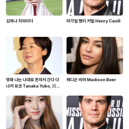
김하나 치어리더
아가일 헨리 카빌 Henry Cavill
영화 나는 나대로 혼자서 간다 다
매디슨 비어 Madison Beer
나카 유코 Tanaka Yuko, 田中
裕子