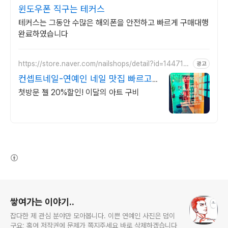
윈도우폰 직구는 테커스
테커스는 그동안 수많은 해외폰을 안전하고 빠르게 구매대행
완료하였습니다
https://store.naver.com/nailshops/detail?id=144716
광고
9266
컨셉트네일-연예인 네일 맛집 빠르고
꼼꼼한 시술!
첫방문 젤 20%할인! 이달의 아트 구비
(새창열림)
로그 정보
쌓여가는 이야기..
잡다한 제 관심 분야만 모아봅니다. 이쁜 연예인 사진은 덤이
구요; 혹여 저작권에 문제가 쪽지주세요 바로 삭제하겠습니다