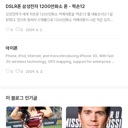
또는 신형 아이폰 3GS를 볼 수 있게 됐다"고 밝혔다. 또 다
DSLR폰 삼성전자 1200만화소 폰 - 픽손12
른 통신업계 관계자도 "KT가 구형 아이폰(아이폰 3G)을
글 내용
7월 초에 10만원대 이하로 내놓고 신형(3GS)은 8월 또는
삼성전자가 세계 최초로 1200만화소 카메라폰을 '픽손12'를 내놓는다고 1일
9월에 선보이기 위해 무선 데이터 요금제 등을 준비하고
밝혔다. 전시회 등에서 시제품으로 1200만화소 카메라폰이 나온 적은 있지만
있는 것으로 안다"고 말했다. KT가 애플 아이폰을 공급하
상용 제품을 내놓는 것은 이번이 처음이라고 삼성전자는 설명했다. 픽손12는
기로 함에 따라 이르면 다음달 국내 소비자들도 3G 아이폰
0
0
2009. 6. 2.
지난해 말 유럽 시장에 출시된 프리미엄 풀터치 카메라폰 '픽손'의 후속작으로
(공식 판매가격 99달러)을 구매할 수 있을 것으로 보인다.
전문가급 디지털 카메라의 기능을 갖췄다는 게 삼성전자의 자평이다. 기능 28
KT는 3G..
mm 와이드 앵글 렌즈를 장착했고, 사진 저장 시간을 단축해 촬영 후 다음 사진
아이폰
을 촬영할 때까지 2초 가량만 소요된다. '스마트 오토' 기능을 탑재해, 별도 조작
글 내용
없이도 피사체 및 주변 환경에 따라 촬영 모드와 노출 등이 자동으로 조절된다.
Phone, iPod, Internet, and more.Introducing iPhone 3G. With fast
터치만으로 사진의 초점 위치를 설정할 수도 있다. 이 밖에도 디지털 줌, 얼굴 인
3G wireless technology, GPS mapping, support for enterprise fe
식, 손..
atures like Microsoft Exchange, and the new App Store, iPhone 3
0
0
2009. 4. 3.
G puts even more features at your fingertips. And like the origina
l iPhone, it combines three products in one — a revolutionary ph
one, a widescreen iPod, and a breakthrough Internet device with
rich HTML emai..
이 블로그 인기글