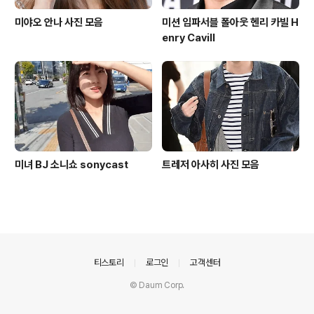
미야오 안나 사진 모음
미션 임파서블 폴아웃 헨리 카빌 H
enry Cavill
미녀 BJ 소니쇼 sonycast
트레저 아사히 사진 모음
의안내
티스토리
로그인
고객센터
© Daum Corp.