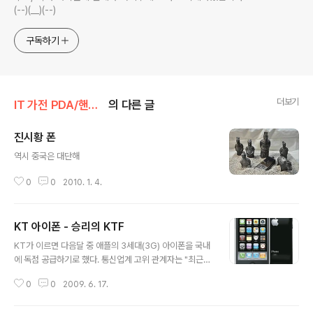
(--)(__)(--)
구독하기
더보기
IT 가전 PDA/핸드폰
의 다른 글
진시황 폰
글 내용
역시 중국은 대단해
0
0
2010. 1. 4.
KT 아이폰 - 승리의 KTF
글 내용
KT가 이르면 다음달 중 애플의 3세대(3G) 아이폰을 국내
에 독점 공급하기로 했다. 통신업계 고위 관계자는 "최근
한국 최대 통신사인 KT가 미국 애플사와 스마트폰인 아이
0
0
2009. 6. 17.
폰을 독점 공급하기로 합의하고 세부 조율작업에 들어갔음
을 확인했다"며 "이에 따라 올여름(7~8월)에 아이폰 3G