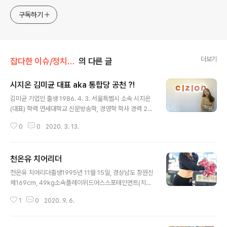
구독하기
더보기
잡다한 이슈/정치나 경제
의 다른 글
시지온 김미균 대표 aka 통합당 공천 ?!
글 내용
김미균 기업인 출생 1986. 4. 3. 서울특별시 소속 시지온
(대표) 학력 연세대학교 신문방송학, 경영학 학사 경력 20
07.07~ 시지온 대표 통합당 공천 후보로 이름을 알린 김
0
0
2020. 3. 13.
미균 대표 문빠논란에 다시 공천 취소 사업하면 두루두루
친해야하는데 통합당은 사공이 많아서......
천온유 치어리더
글 내용
천온유 치어리더출생1995년 11월 15일, 경상남도 창원신
체169cm, 49kg소속플레이위드어스스포테인먼트(치어
리더)경력대한항공 점보스 응원단 치어리더2018.03~ F
1
0
2020. 9. 6.
C 서울 응원단 치어리더2018.03~ 두산 베어스 응원단
치어리더