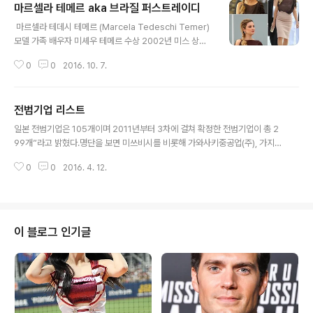
마르셀라 테메르 aka 브라질 퍼스트레이디
글 내용
​​​​​​​​ 마르셀라 테데시 테메르 (Marcela Tedeschi Temer)
모델 가족 배우자 미셰우 테메르 수상 2002년 미스 상파
울루 2위 2002년 미스 캄피나스 1위 나이차가 무려 43세
0
0
2016. 10. 7.
마르셀라 테메르(Marcela Tedeschi Temer) 출생: 19
83년 5월 16일 출신: 브라질 직업: 전직모델(현 브라질 부
통령 부인) 가족: 배우자 미셸 테메르 수상: 2002 미스 상
전범기업 리스트
파울루 2위, 2002 미스 캄피나스 1위 올해 33살일려나
글 내용
요?? ​​​
일본 전범기업은 105개이며 2011년부터 3차에 걸쳐 확정한 전범기업이 총 2
99개”라고 밝혔다.명단을 보면 미쓰비시를 비롯해 가와사키중공업(주), 가지마
건설(주), 니혼우편선(주), 니혼유리(주) 등이 포함되어 있었던 것으로 알려졌다.
0
0
2016. 4. 12.
아래는 그 명단이다. △고쟈크교통(주) △(주)교산제작소 △(주)구리모토철공
소 △(주)나무라조선소 △(주)단노구미 △(주)도쿄시바우라 △(주)미라주건설
△(주)미야지셀비지 △(주)사가미구미 △(주)오바야시구미 △(주)오카베철공
소 △(주)요도시 △(주)후지코시 △JFE미네랄(주) △JFE스틸(주) △JFE엔지
니어링(주) △NS유나이티드해운(주) △가네마쓰닛산농림(주) △가스가광산
이 블로그 인기글
(주) △가와사미기선(주) △가와사키운송(주) △가와사키중공업(주) △가지마
건설(주) △가타야마..