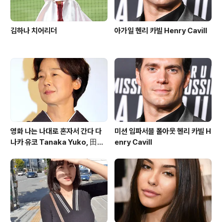
김하나 치어리더
아가일 헨리 카빌 Henry Cavill
영화 나는 나대로 혼자서 간다 다
미션 임파서블 폴아웃 헨리 카빌 H
나카 유코 Tanaka Yuko, 田中
enry Cavill
裕子