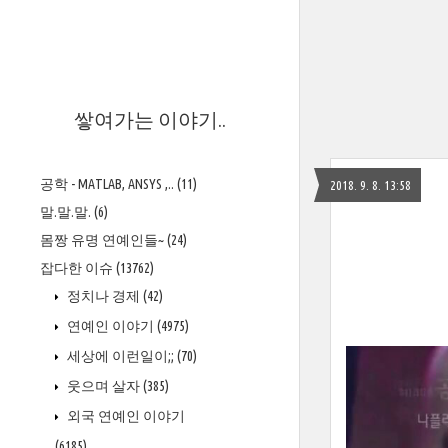
>
쌓여가는 이야기..
공학 - MATLAB, ANSYS ,..
(11)
2018. 9. 8. 13:58
말.말.말.
(6)
몸짱 유명 연예인들~
(24)
잡다한 이슈
(13762)
정치나 경제
(42)
연예인 이야기
(4975)
세상에 이런일이;;
(70)
웃으며 살자
(385)
외국 연예인 이야기
(6185)