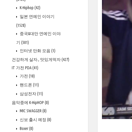
K-Hiphop
(42)
일본 연예인 이야기
(1528)
중국&대만 연예인 이야
기
(501)
인터넷 만화 모음
(1)
건강하게 살자., 맛있게먹자
(427)
IT 가전 PDA
(41)
가전
(10)
핸드폰
(11)
삼성전자
(11)
음악중에 K-HipHOP
(0)
MIC SWAGGER
(0)
신보 출시 예정
(0)
Boxer
(0)