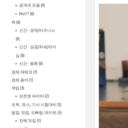
공개곡 모음
(0)
DIss??
(0)
책
(0)
신간 - 경제/비즈니스
(0)
신간 - 성공/처세/리더
십
(0)
신간 - 동화
(0)
경제 재테크
(7)
경제 용어
(1)
게임
(3)
던전앤 파이터
(2)
오픽 , 토스, 기사 시험대비
(5)
밥집, 맛집, 오빠랑, 데이트
(3)
진해 맛집
(1)