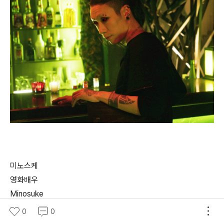
미노스케
영화배우
Minosuke
巳之助
0
0
출생