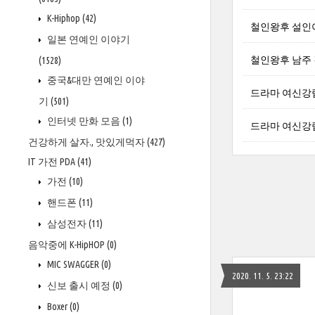
K-Hiphop
(42)
철인왕후 설인
일본 연예인 이야기
철인왕후 남주
(1528)
중국&대만 연예인 이야
드라마 여신강
기
(501)
인터넷 만화 모음
(1)
드라마 여신강
건강하게 살자., 맛있게먹자
(427)
IT 가전 PDA
(41)
가전
(10)
핸드폰
(11)
삼성전자
(11)
음악중에 K-HipHOP
(0)
MIC SWAGGER
(0)
2020. 11. 5. 23:22
신보 출시 예정
(0)
Boxer
(0)