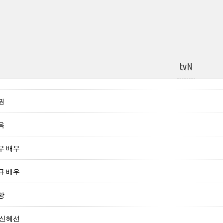
tvN
권
옥
우 배우
규 배우
망
 신혜선