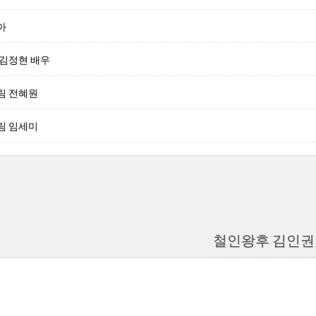
아
 김정현 배우
림 전혜원
림 임세미
철인왕후 김인권