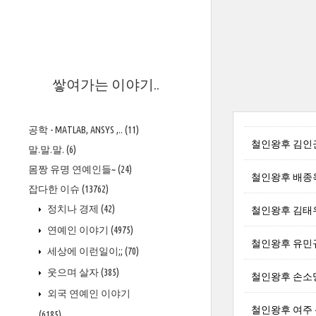
>
쌓여가는 이야기..
공학 - MATLAB, ANSYS ,..
(11)
철인왕후 김인
말.말.말.
(6)
몸짱 유명 연예인들~
(24)
철인왕후 배종
잡다한 이슈
(13762)
정치나 경제
(42)
철인왕후 김태
연예인 이야기
(4975)
철인왕후 유민
세상에 이런일이;;
(70)
웃으며 살자
(385)
철인왕후 손소
외국 연예인 이야기
철인왕후 여주
(6185)