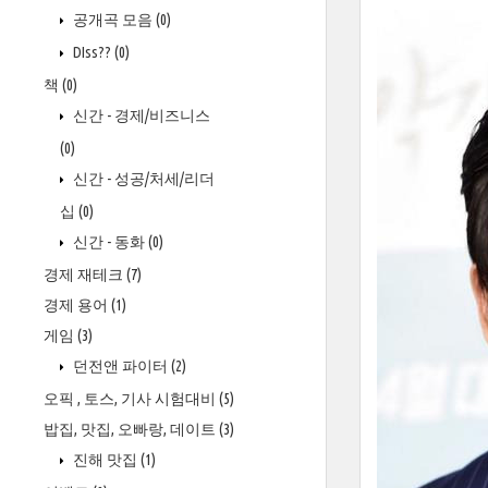
공개곡 모음
(0)
DIss??
(0)
책
(0)
신간 - 경제/비즈니스
(0)
신간 - 성공/처세/리더
십
(0)
신간 - 동화
(0)
경제 재테크
(7)
경제 용어
(1)
게임
(3)
던전앤 파이터
(2)
오픽 , 토스, 기사 시험대비
(5)
밥집, 맛집, 오빠랑, 데이트
(3)
진해 맛집
(1)