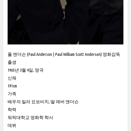
폴 앤더슨 (Paul Anderson | Paul William Scott Anderson) 영화감독
출생
1965년 3월 4일, 영국
신체
191cm
가족
배우자 밀라 요보비치, 딸 에버 앤더슨
학력
워릭대학교 영화학 학사
데뷔