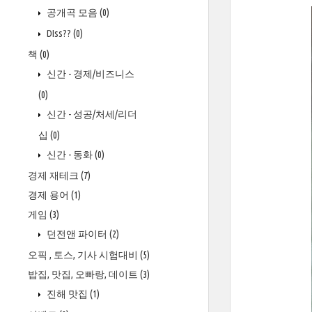
공개곡 모음
(0)
DIss??
(0)
책
(0)
신간 - 경제/비즈니스
(0)
신간 - 성공/처세/리더
십
(0)
신간 - 동화
(0)
경제 재테크
(7)
경제 용어
(1)
게임
(3)
던전앤 파이터
(2)
오픽 , 토스, 기사 시험대비
(5)
밥집, 맛집, 오빠랑, 데이트
(3)
진해 맛집
(1)