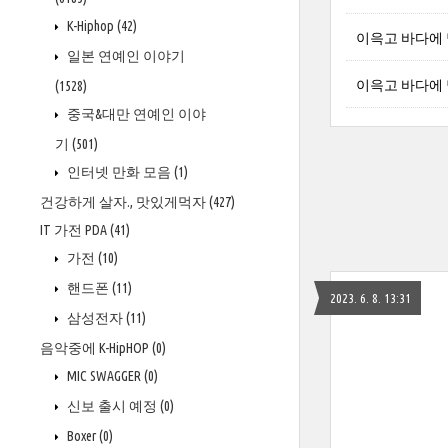
K-Hiphop
(42)
이윽고 바다에 닿다
일본 연예인 이야기
이윽고 바다에 닿다
(1528)
중국&대만 연예인 이야
기
(501)
인터넷 만화 모음
(1)
건강하게 살자., 맛있게먹자
(427)
IT 가전 PDA
(41)
가전
(10)
핸드폰
(11)
2023. 6. 8. 13:31
삼성전자
(11)
음악중에 K-HipHOP
(0)
MIC SWAGGER
(0)
신보 출시 예정
(0)
Boxer
(0)