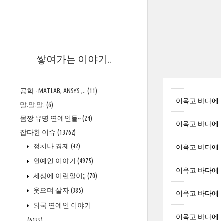
>
쌓여가는 이야기..
공학 - MATLAB, ANSYS ,..
(11)
이윽고 바다에 닿다
말.말.말.
(6)
몸짱 유명 연예인들~
(24)
이윽고 바다에 닿
잡다한 이슈
(13762)
정치나 경제
(42)
이윽고 바다에 닿
연예인 이야기
(4975)
이윽고 바다에 닿다
세상에 이런일이;;
(70)
웃으며 살자
(385)
이윽고 바다에 닿다
외국 연예인 이야기
이윽고 바다에 닿다
(6185)