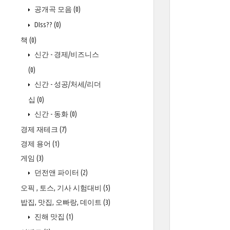
공개곡 모음
(0)
DIss??
(0)
책
(0)
신간 - 경제/비즈니스
(0)
신간 - 성공/처세/리더
십
(0)
신간 - 동화
(0)
경제 재테크
(7)
경제 용어
(1)
게임
(3)
던전앤 파이터
(2)
오픽 , 토스, 기사 시험대비
(5)
밥집, 맛집, 오빠랑, 데이트
(3)
진해 맛집
(1)