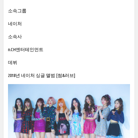
소속그룹
네이처
소속사
n.CH엔터테인먼트
데뷔
2018년 네이처 싱글 앨범 [썸&러브]