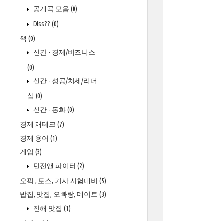
공개곡 모음
(0)
DIss??
(0)
책
(0)
신간 - 경제/비즈니스
(0)
신간 - 성공/처세/리더
십
(0)
신간 - 동화
(0)
경제 재테크
(7)
경제 용어
(1)
게임
(3)
던전앤 파이터
(2)
오픽 , 토스, 기사 시험대비
(5)
밥집, 맛집, 오빠랑, 데이트
(3)
진해 맛집
(1)