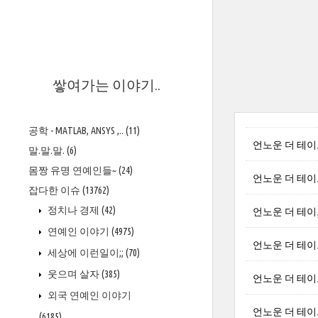
>
쌓여가는 이야기..
공학 - MATLAB, ANSYS ,..
(11)
언노운 더 테이크다
말.말.말.
(6)
몸짱 유명 연예인들~
(24)
언노운 더 테이크다
잡다한 이슈
(13762)
정치나 경제
(42)
언노운 더 테이크다
연예인 이야기
(4975)
언노운 더 테이크다
세상에 이런일이;;
(70)
웃으며 살자
(385)
언노운 더 테이크다
외국 연예인 이야기
언노운 더 테이크다
(6185)