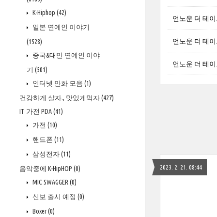
K-Hiphop
(42)
언노운 더 테이크다
일본 연예인 이야기
언노운 더 테이크다
(1528)
중국&대만 연예인 이야
언노운 더 테이크다
기
(501)
인터넷 만화 모음
(1)
건강하게 살자., 맛있게먹자
(427)
IT 가전 PDA
(41)
가전
(10)
핸드폰
(11)
삼성전자
(11)
2023. 2. 21. 08:44
음악중에 K-HipHOP
(0)
MIC SWAGGER
(0)
신보 출시 예정
(0)
Boxer
(0)