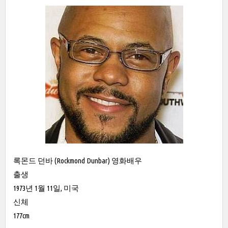
록몬드 던바 (Rockmond Dunbar) 영화배우
출생
1973년 1월 11일, 미국
신체
177cm