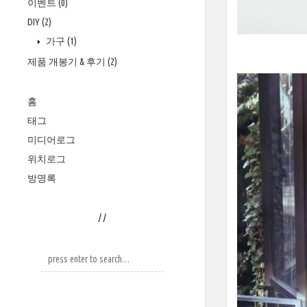
이벤트
(0)
DIY
(2)
가구
(1)
제품 개봉기 & 후기
(2)
홈
태그
미디어로그
위치로그
방명록
/
/