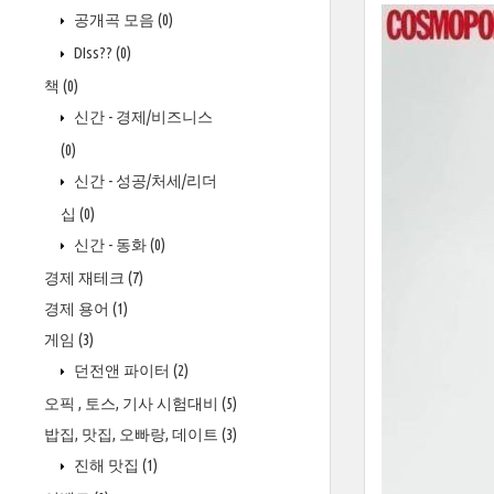
공개곡 모음
(0)
DIss??
(0)
책
(0)
신간 - 경제/비즈니스
(0)
신간 - 성공/처세/리더
십
(0)
신간 - 동화
(0)
경제 재테크
(7)
경제 용어
(1)
게임
(3)
던전앤 파이터
(2)
오픽 , 토스, 기사 시험대비
(5)
밥집, 맛집, 오빠랑, 데이트
(3)
진해 맛집
(1)