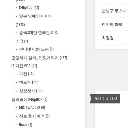
K-Hiphop
(42)
모닝구 무스메 
일본 연예인 이야기
한지혜 화보
(1528)
중국&대만 연예인 이야
최정원
기
(501)
인터넷 만화 모음
(1)
건강하게 살자., 맛있게먹자
(427)
IT 가전 PDA
(41)
가전
(10)
핸드폰
(11)
삼성전자
(11)
2016. 2. 8. 11:45
음악중에 K-HipHOP
(0)
MIC SWAGGER
(0)
신보 출시 예정
(0)
Boxer
(0)