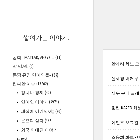
>
쌓여가는 이야기..
공학 - MATLAB, ANSYS ,..
(11)
한예리 화보 
말.말.말.
(6)
몸짱 유명 연예인들~
(24)
신세경 버커루
잡다한 이슈
(13762)
정치나 경제
(42)
서우 큐티 글래
연예인 이야기
(4975)
호란 DAZED 화
세상에 이런일이;;
(70)
웃으며 살자
(385)
이민호 보그걸
외국 연예인 이야기
조윤희 화보 -
(6185)