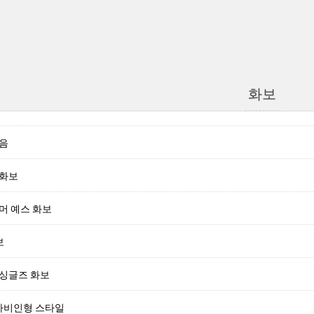
화보
모음
 화보
머 예스 화보
보
 싱글즈 화보
 바비인형 스타일