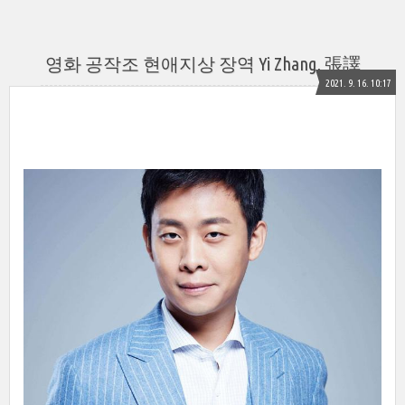
영화 공작조 현애지상 장역 Yi Zhang, 張譯
2021. 9. 16. 10:17