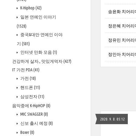
K-Hiphop
(42)
송윤화 치어리
일본 연예인 이야기
정은혜 치어리
(1528)
중국&대만 연예인 이야
정유민 치어리
기
(501)
인터넷 만화 모음
(1)
정인아 치어리
건강하게 살자., 맛있게먹자
(427)
IT 가전 PDA
(41)
가전
(10)
핸드폰
(11)
삼성전자
(11)
음악중에 K-HipHOP
(0)
MIC SWAGGER
(0)
2020. 9. 8. 05:12
신보 출시 예정
(0)
Boxer
(0)