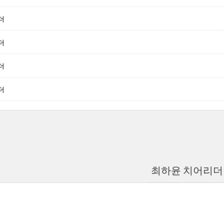
더
더
더
더
최하윤 치어리더