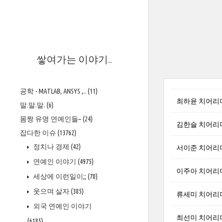
>
쌓여가는 이야기..
공학 - MATLAB, ANSYS ,..
(11)
최하윤 치어리
말.말.말.
(6)
몸짱 유명 연예인들~
(24)
김한슬 치어리
잡다한 이슈
(13762)
정치나 경제
(42)
서이준 치어리
연예인 이야기
(4975)
이주아 치어리
세상에 이런일이;;
(70)
웃으며 살자
(385)
류세미 치어리
외국 연예인 이야기
최선미 치어리
(6185)