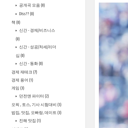
공개곡 모음
(0)
DIss??
(0)
책
(0)
신간 - 경제/비즈니스
(0)
신간 - 성공/처세/리더
십
(0)
신간 - 동화
(0)
경제 재테크
(7)
경제 용어
(1)
게임
(3)
던전앤 파이터
(2)
오픽 , 토스, 기사 시험대비
(5)
밥집, 맛집, 오빠랑, 데이트
(3)
진해 맛집
(1)