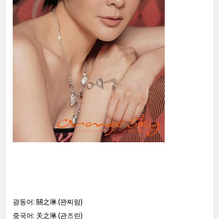
광동어: 關之琳 (꽌찌람)
중국어: 关之琳 (관즈린)