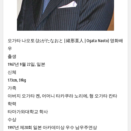
오가타 나오토 (おがたなおと | 緒形直人 | Ogata Naoto) 영화배
우
출생
1967년 9월 22일, 일본
신체
173cm, 59kg
가족
아버지 오가타 켄, 어머니 타카쿠라 노리에, 형 오가타 칸타
학력
타마가와대학교 학사
수상
1997년 제20회 일본 아카데미상 우수 남우주연상