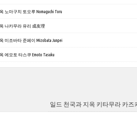
노마구치 토오루 Nomaguchi Toru
옥 나카무라 유리 成友理
미조바타 준페이 Mizobata Junpei
에모토 타스쿠 Emoto Tasuku
일드 천국과 지옥 키타무라 카즈키 Kit