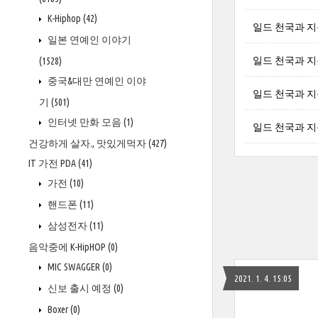
K-Hiphop
(42)
일드 천국과 지옥 
일본 연예인 이야기
일드 천국과 지
(1528)
중국&대만 연예인 이야
일드 천국과 지옥 
기
(501)
인터넷 만화 모음
(1)
일드 천국과 지옥 
건강하게 살자., 맛있게먹자
(427)
IT 가전 PDA
(41)
가전
(10)
핸드폰
(11)
삼성전자
(11)
음악중에 K-HipHOP
(0)
MIC SWAGGER
(0)
2021. 1. 4. 15:05
신보 출시 예정
(0)
Boxer
(0)