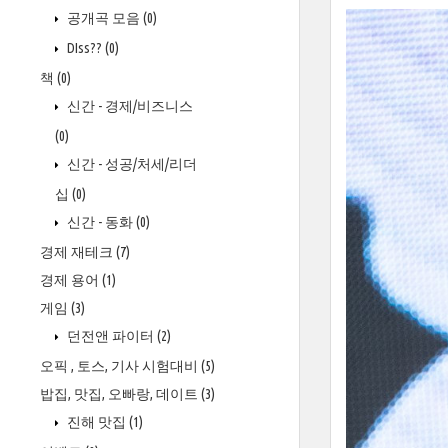
공개곡 모음
(0)
DIss??
(0)
책
(0)
신간 - 경제/비즈니스
(0)
신간 - 성공/처세/리더
십
(0)
신간 - 동화
(0)
경제 재테크
(7)
경제 용어
(1)
게임
(3)
던전앤 파이터
(2)
오픽 , 토스, 기사 시험대비
(5)
밥집, 맛집, 오빠랑, 데이트
(3)
진해 맛집
(1)