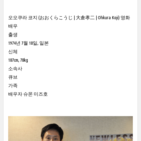
오오쿠라 코지 (おおくらこうじ | 大倉孝二 | Ohkura Koji) 영화
배우
출생
1974년 7월 18일, 일본
신체
187cm, 78kg
소속사
큐브
가족
배우자 슈몬 미즈호