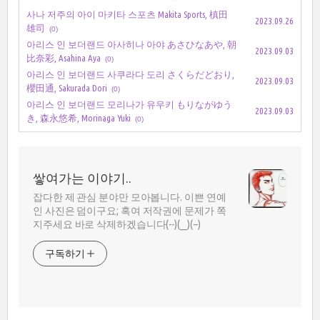
사나 저주의 아이 마키타 스포츠 Makita Sports, 槙田
2023.09.26
雄司
(0)
아리스 인 보더랜드 아사히나 아야 あさひなあや, 朝
2023.09.03
比奈彩, Asahina Aya
(0)
아리스 인 보더랜드 사쿠라다 도리 さくらだどおり,
2023.09.03
櫻田通, Sakurada Dori
(0)
아리스 인 보더랜드 모리나가 유우키 もりながゆう
2023.09.03
き, 森永悠希, Morinaga Yuki
(0)
쌓여가는 이야기..
잡다한 제 관심 분야만 모아봅니다. 이쁜 연예
인 사진은 덤이구요; 혹여 저작권에 문제가 쪽
지주세요 바로 삭제하겠습니다(--)(__)(--)
구독하기