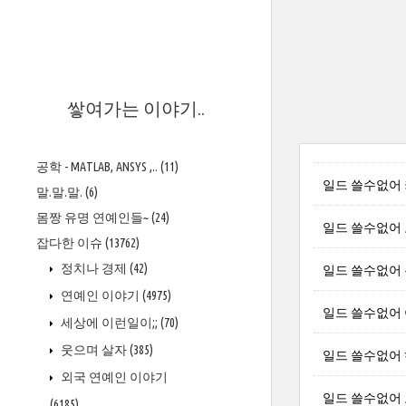
>
쌓여가는 이야기..
공학 - MATLAB, ANSYS ,..
(11)
일드 쓸수없어 키쿠
말.말.말.
(6)
몸짱 유명 연예인들~
(24)
일드 쓸수없어 오노
잡다한 이슈
(13762)
정치나 경제
(42)
일드 쓸수없어 우
연예인 이야기
(4975)
일드 쓸수없어 야마
세상에 이런일이;;
(70)
웃으며 살자
(385)
일드 쓸수없어 하마
외국 연예인 이야기
일드 쓸수없어 오카
(6185)