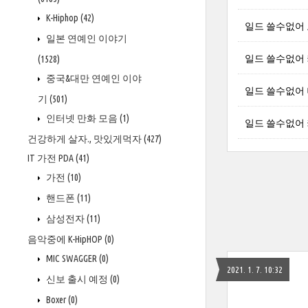
K-Hiphop
(42)
일드 쓸수없어 코이
일본 연예인 이야기
일드 쓸수없어 키타
(1528)
중국&대만 연예인 이야
일드 쓸수없어 나가
기
(501)
인터넷 만화 모음
(1)
일드 쓸수없어 키치세
건강하게 살자., 맛있게먹자
(427)
IT 가전 PDA
(41)
가전
(10)
핸드폰
(11)
삼성전자
(11)
음악중에 K-HipHOP
(0)
MIC SWAGGER
(0)
2021. 1. 7. 10:32
신보 출시 예정
(0)
Boxer
(0)