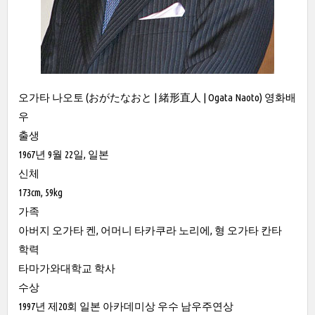
오가타 나오토 (おがたなおと | 緒形直人 | Ogata Naoto) 영화배
우
출생
1967년 9월 22일, 일본
신체
173cm, 59kg
가족
아버지 오가타 켄, 어머니 타카쿠라 노리에, 형 오가타 칸타
학력
타마가와대학교 학사
수상
1997년 제20회 일본 아카데미상 우수 남우주연상