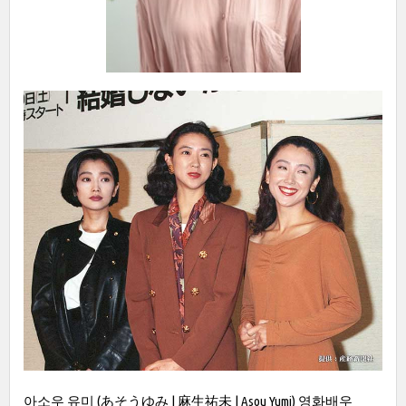
아소우 유미 (あそうゆみ | 麻生祐未 | Asou Yumi) 영화배우