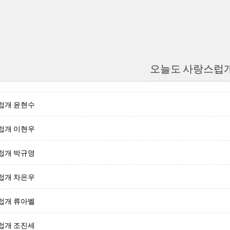
오늘도 사랑스럽
럽개 윤현수
럽개 이현우
럽개 박규영
럽개 차은우
럽개 류아벨
럽개 조진세