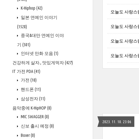
K-Hiphop
(42)
오늘도 사랑스
일본 연예인 이야기
오늘도 사랑스
(1528)
중국&대만 연예인 이야
오늘도 사랑스
기
(501)
인터넷 만화 모음
(1)
오늘도 사랑스
건강하게 살자., 맛있게먹자
(427)
IT 가전 PDA
(41)
가전
(10)
핸드폰
(11)
삼성전자
(11)
음악중에 K-HipHOP
(0)
MIC SWAGGER
(0)
2023. 11. 10. 23:06
신보 출시 예정
(0)
Boxer
(0)