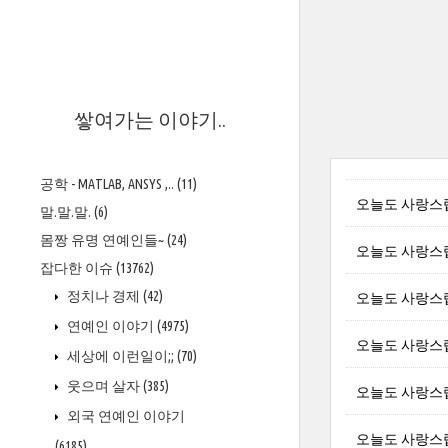
>
쌓여가는 이야기..
공학 - MATLAB, ANSYS ,..
(11)
오늘도 사랑스
말.말.말.
(6)
몸짱 유명 연예인들~
(24)
오늘도 사랑스
잡다한 이슈
(13762)
정치나 경제
(42)
오늘도 사랑스
연예인 이야기
(4975)
오늘도 사랑스
세상에 이런일이;;
(70)
웃으며 살자
(385)
오늘도 사랑스
외국 연예인 이야기
오늘도 사랑스
(6185)