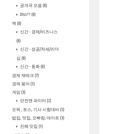
공개곡 모음
(0)
DIss??
(0)
책
(0)
신간 - 경제/비즈니스
(0)
신간 - 성공/처세/리더
십
(0)
신간 - 동화
(0)
경제 재테크
(7)
경제 용어
(1)
게임
(3)
던전앤 파이터
(2)
오픽 , 토스, 기사 시험대비
(5)
밥집, 맛집, 오빠랑, 데이트
(3)
진해 맛집
(1)