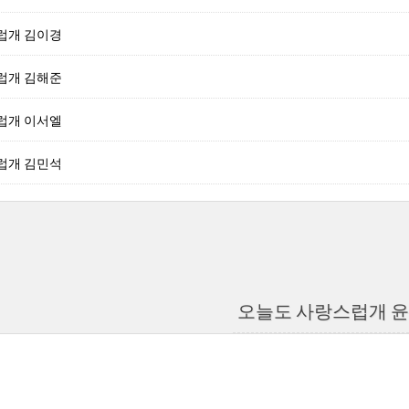
럽개 김이경
럽개 김해준
럽개 이서엘
럽개 김민석
오늘도 사랑스럽개 