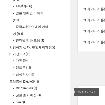
K-Hiphop
(42)
해리포터와 혼혈왕자
일본 연예인 이야기
해리포터와 혼혈왕
(1528)
중국&대만 연예인 이야
해리포터와 혼혈왕
기
(501)
인터넷 만화 모음
(1)
해리포터와 혼혈왕
건강하게 살자., 맛있게먹자
(427)
IT 가전 PDA
(41)
가전
(10)
핸드폰
(11)
삼성전자
(11)
음악중에 K-HipHOP
(0)
MIC SWAGGER
(0)
2023. 9. 2. 16:13
신보 출시 예정
(0)
Boxer
(0)