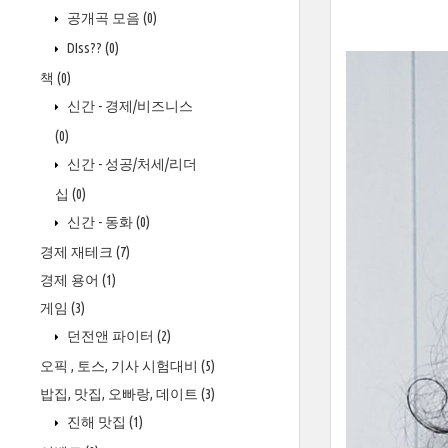
공개곡 모음
(0)
DIss??
(0)
책
(0)
신간 - 경제/비즈니스
(0)
신간 - 성공/처세/리더
십
(0)
신간 - 동화
(0)
경제 재테크
(7)
경제 용어
(1)
게임
(3)
던전앤 파이터
(2)
오픽 , 토스, 기사 시험대비
(5)
밥집, 맛집, 오빠랑, 데이트
(3)
진해 맛집
(1)