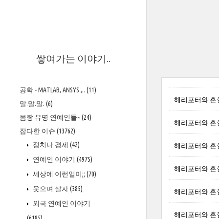
>
쌓여가는 이야기..
공학 - MATLAB, ANSYS ,..
(11)
해리포터와 혼혈왕자
말.말.말.
(6)
몸짱 유명 연예인들~
(24)
해리포터와 혼혈왕자 
잡다한 이슈
(13762)
정치나 경제
(42)
해리포터와 혼혈왕자
연예인 이야기
(4975)
해리포터와 혼혈왕자
세상에 이런일이;;
(70)
웃으며 살자
(385)
해리포터와 혼혈왕
외국 연예인 이야기
해리포터와 혼혈왕
(6185)