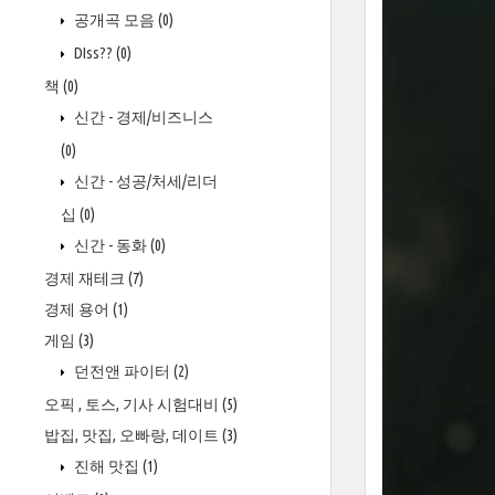
공개곡 모음
(0)
DIss??
(0)
책
(0)
신간 - 경제/비즈니스
(0)
신간 - 성공/처세/리더
십
(0)
신간 - 동화
(0)
경제 재테크
(7)
경제 용어
(1)
게임
(3)
던전앤 파이터
(2)
오픽 , 토스, 기사 시험대비
(5)
밥집, 맛집, 오빠랑, 데이트
(3)
진해 맛집
(1)