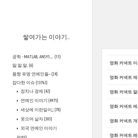
>
쌓여가는 이야기..
공학 - MATLAB, ANSYS ,..
(11)
영화 커넥트 이쉬 
말.말.말.
(6)
몸짱 유명 연예인들~
(24)
영화 커넥트 제스 살
잡다한 이슈
(13762)
정치나 경제
(42)
영화 커넥트 알라나-
연예인 이야기
(4975)
영화 커넥트 에보니
세상에 이런일이;;
(70)
웃으며 살자
(385)
영화 커넥트 개빈 매
외국 연예인 이야기
영화 커넥트 레이첼 
(6185)