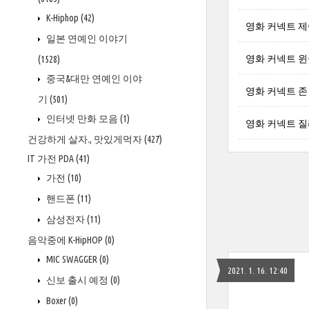
K-Hiphop
(42)
영화 커넥트 제이든
일본 연예인 이야기
영화 커넥트 윈슬로
(1528)
중국&대만 연예인 이야
영화 커넥트 존
기
(501)
인터넷 만화 모음
(1)
영화 커넥트 질리언 
건강하게 살자., 맛있게먹자
(427)
IT 가전 PDA
(41)
가전
(10)
핸드폰
(11)
삼성전자
(11)
음악중에 K-HipHOP
(0)
MIC SWAGGER
(0)
2021. 1. 16. 12:40
신보 출시 예정
(0)
Boxer
(0)