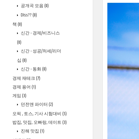
공개곡 모음
(0)
DIss??
(0)
책
(0)
신간 - 경제/비즈니스
(0)
신간 - 성공/처세/리더
십
(0)
신간 - 동화
(0)
경제 재테크
(7)
경제 용어
(1)
게임
(3)
던전앤 파이터
(2)
오픽 , 토스, 기사 시험대비
(5)
밥집, 맛집, 오빠랑, 데이트
(3)
진해 맛집
(1)