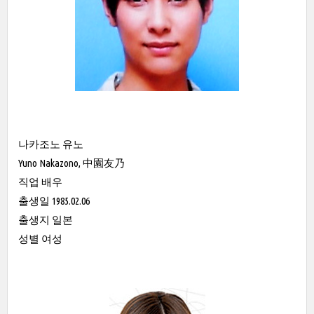
나카조노 유노
Yuno Nakazono, 中園友乃
직업 배우
출생일 1985.02.06
출생지 일본
성별 여성