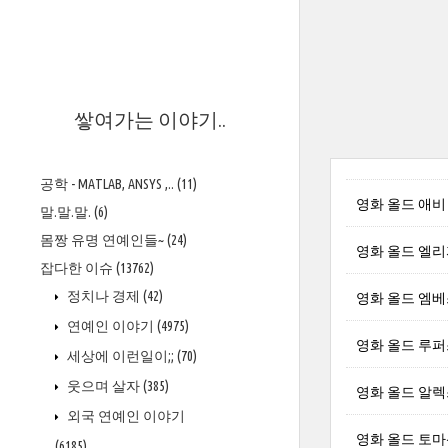
>
쌓여가는 이야기..
공학 - MATLAB, ANSYS ,..
(11)
영화 올드 애비 리 
말.말.말.
(6)
몸짱 유명 연예인들~
(24)
영화 올드 엘리자 스
잡다한 이슈
(13762)
정치나 경제
(42)
영화 올드 엠베스 
연예인 이야기
(4975)
영화 올드 루퍼스 스
세상에 이런일이;;
(70)
웃으며 살자
(385)
영화 올드 알렉스 울
외국 연예인 이야기
영화 올드 토마신 맥
(6185)