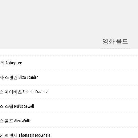
영화 올드
Abbey Lee
캔런 Eliza Scanlen
데이비츠 Embeth Davidtz
웰 Rufus Sewell
프 Alex Wolff
켄지 Thomasin McKenzie