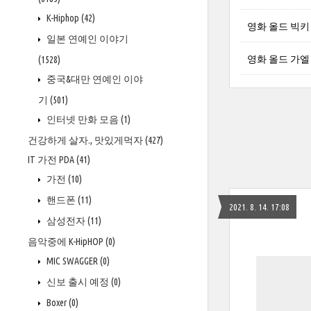
K-Hiphop
(42)
영화 올드 빅키 크리
일본 연예인 이야기
영화 올드 가엘 가르
(1528)
중국&대만 연예인 이야
기
(501)
인터넷 만화 모음
(1)
건강하게 살자., 맛있게먹자
(427)
IT 가전 PDA
(41)
가전
(10)
핸드폰
(11)
2021. 8. 14. 17:08
삼성전자
(11)
음악중에 K-HipHOP
(0)
MIC SWAGGER
(0)
신보 출시 예정
(0)
Boxer
(0)