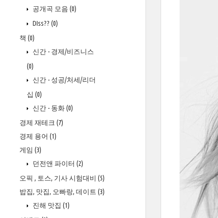
공개곡 모음
(0)
DIss??
(0)
책
(0)
신간 - 경제/비즈니스
(0)
신간 - 성공/처세/리더
십
(0)
신간 - 동화
(0)
경제 재테크
(7)
경제 용어
(1)
게임
(3)
던전앤 파이터
(2)
오픽 , 토스, 기사 시험대비
(5)
밥집, 맛집, 오빠랑, 데이트
(3)
진해 맛집
(1)