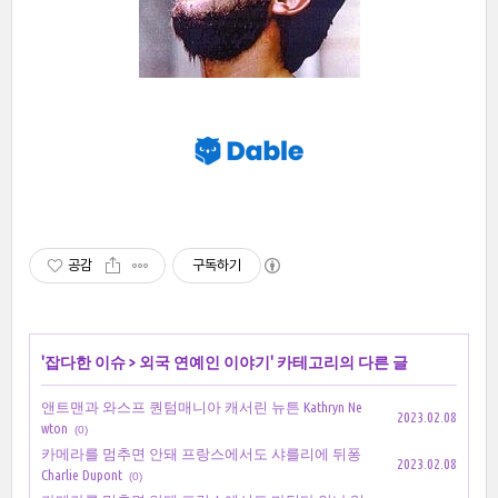
공감
구독하기
'
잡다한 이슈
>
외국 연예인 이야기
' 카테고리의 다른 글
앤트맨과 와스프 퀀텀매니아 캐서린 뉴튼 Kathryn Ne
2023.02.08
wton
(0)
카메라를 멈추면 안돼 프랑스에서도 샤를리에 뒤퐁
2023.02.08
Charlie Dupont
(0)