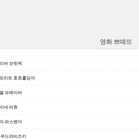
영화 쁘떼뜨
올리버 코릿케
윌프리트 호흐홀딩어
악셀 슈레이버
비네 바흐
레아 파스벤더
렌 쿠드랴비즈키