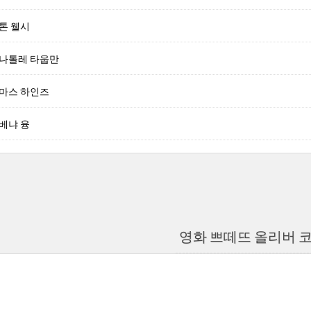
톤 웰시
아나톨레 타웁만
토마스 하인즈
베냐 융
영화 쁘떼뜨 올리버 