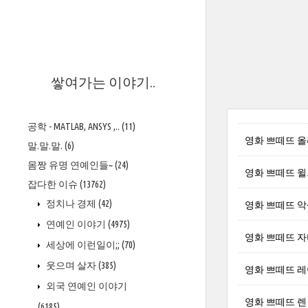
>
쌓여가는 이야기..
공학 - MATLAB, ANSYS ,..
(11)
영화 쁘떼뜨 
말.말.말.
(6)
몸짱 유명 연예인들~
(24)
영화 쁘떼뜨 
잡다한 이슈
(13762)
정치나 경제
(42)
영화 쁘떼뜨 
연예인 이야기
(4975)
영화 쁘떼뜨 자
세상에 이런일이;;
(70)
웃으며 살자
(385)
영화 쁘떼뜨 
외국 연예인 이야기
영화 쁘떼뜨 
(6185)