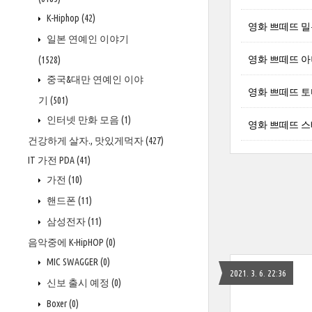
K-Hiphop
(42)
영화 쁘떼뜨 밀
일본 연예인 이야기
영화 쁘떼뜨 
(1528)
중국&대만 연예인 이야
영화 쁘떼뜨 
기
(501)
인터넷 만화 모음
(1)
영화 쁘떼뜨 스
건강하게 살자., 맛있게먹자
(427)
IT 가전 PDA
(41)
가전
(10)
핸드폰
(11)
삼성전자
(11)
음악중에 K-HipHOP
(0)
MIC SWAGGER
(0)
2021. 3. 6. 22:36
신보 출시 예정
(0)
Boxer
(0)