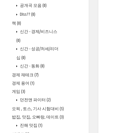
공개곡 모음
(0)
DIss??
(0)
책
(0)
신간 - 경제/비즈니스
(0)
신간 - 성공/처세/리더
십
(0)
신간 - 동화
(0)
경제 재테크
(7)
경제 용어
(1)
게임
(3)
던전앤 파이터
(2)
오픽 , 토스, 기사 시험대비
(5)
밥집, 맛집, 오빠랑, 데이트
(3)
진해 맛집
(1)