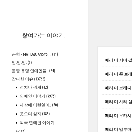
>
쌓여가는 이야기..
공학 - MATLAB, ANSYS ,..
(11)
메리 미 지미 펄론 J
말.말.말.
(6)
몸짱 유명 연예인들~
(24)
메리 미 존 브래들리
잡다한 이슈
(13762)
정치나 경제
(42)
메리 미 브래디 눈 
연예인 이야기
(4975)
메리 미 사라 실버맨 
세상에 이런일이;;
(70)
웃으며 살자
(385)
메리 미 우카시 암부
외국 연예인 이야기
메리 미 말루마 M
(6185)