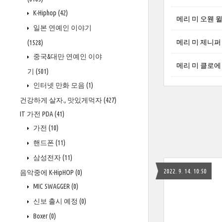
K-Hiphop
(42)
메리 미 오웬 윌슨 
일본 연예인 이야기
메리 미 제니퍼 로페
(1528)
중국&대만 연예인 이야
메리 미 클로에 콜맨
기
(501)
인터넷 만화 모음
(1)
건강하게 살자., 맛있게먹자
(427)
IT 가전 PDA
(41)
가전
(10)
핸드폰
(11)
삼성전자
(11)
2022. 9. 14. 10:50
음악중에 K-HipHOP
(0)
MIC SWAGGER
(0)
신보 출시 예정
(0)
Boxer
(0)