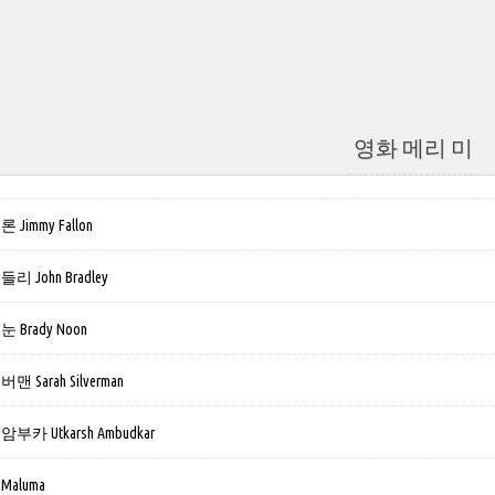
영화 메리 미
immy Fallon
 John Bradley
Brady Noon
Sarah Silverman
카 Utkarsh Ambudkar
aluma