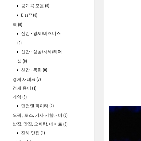
공개곡 모음
(0)
DIss??
(0)
책
(0)
신간 - 경제/비즈니스
(0)
신간 - 성공/처세/리더
십
(0)
신간 - 동화
(0)
경제 재테크
(7)
경제 용어
(1)
게임
(3)
던전앤 파이터
(2)
오픽 , 토스, 기사 시험대비
(5)
밥집, 맛집, 오빠랑, 데이트
(3)
진해 맛집
(1)