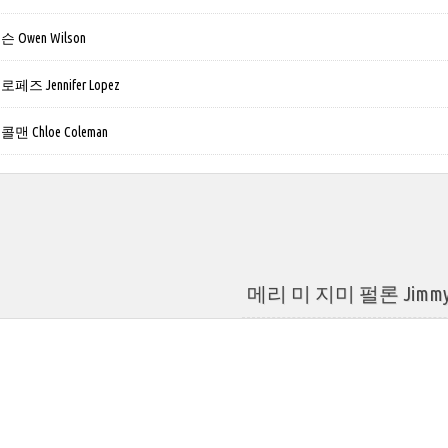
Owen Wilson
즈 Jennifer Lopez
 Chloe Coleman
메리 미 지미 펄론 Jimmy F