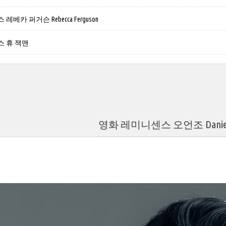
베카 퍼거슨 Rebecca Ferguson
 휴 잭맨
영화 레미니센스 오언조 Daniel