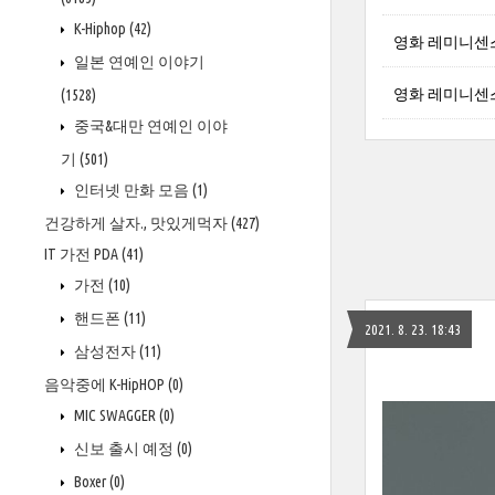
K-Hiphop
(42)
영화 레미니센스 레
일본 연예인 이야기
영화 레미니센스
(1528)
중국&대만 연예인 이야
기
(501)
인터넷 만화 모음
(1)
건강하게 살자., 맛있게먹자
(427)
IT 가전 PDA
(41)
가전
(10)
핸드폰
(11)
2021. 8. 23. 18:43
삼성전자
(11)
음악중에 K-HipHOP
(0)
MIC SWAGGER
(0)
신보 출시 예정
(0)
Boxer
(0)