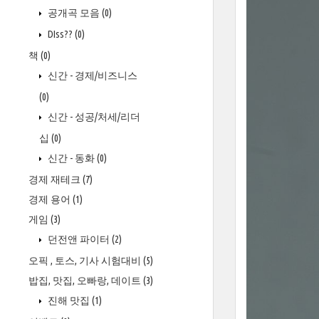
공개곡 모음
(0)
DIss??
(0)
책
(0)
신간 - 경제/비즈니스
(0)
신간 - 성공/처세/리더
십
(0)
신간 - 동화
(0)
경제 재테크
(7)
경제 용어
(1)
게임
(3)
던전앤 파이터
(2)
오픽 , 토스, 기사 시험대비
(5)
밥집, 맛집, 오빠랑, 데이트
(3)
진해 맛집
(1)