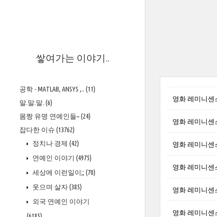
>
쌓여가는 이야기..
공학 - MATLAB, ANSYS ,..
(11)
영화 레미니센스 
말.말.말.
(6)
몸짱 유명 연예인들~
(24)
영화 레미니센스 브
잡다한 이슈
(13762)
정치나 경제
(42)
영화 레미니센스 클
연예인 이야기
(4975)
영화 레미니센스 안
세상에 이런일이;;
(70)
웃으며 살자
(385)
영화 레미니센스 나
외국 연예인 이야기
영화 레미니센스 탠
(6185)