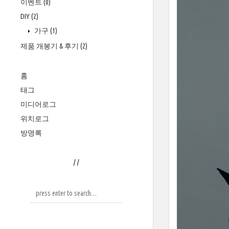
이벤트
(0)
DIY
(2)
가구
(1)
제품 개봉기 & 후기
(2)
홈
태그
미디어로그
위치로그
방명록
/
/