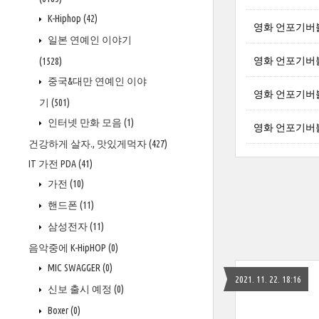
K-Hiphop
(42)
영화 언포기버블 비
일본 연예인 이야기
영화 언포기버블 존 
(1528)
중국&대만 연예인 이야
영화 언포기버블 빈
기
(501)
인터넷 만화 모음
(1)
영화 언포기버블 리
건강하게 살자., 맛있게먹자
(427)
IT 가전 PDA
(41)
가전
(10)
핸드폰
(11)
삼성전자
(11)
음악중에 K-HipHOP
(0)
MIC SWAGGER
(0)
2021. 11. 22. 18:16
신보 출시 예정
(0)
Boxer
(0)