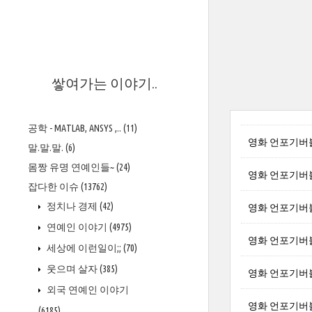
>
쌓여가는 이야기..
공학 - MATLAB, ANSYS ,..
(11)
영화 언포기버블 아
말.말.말.
(6)
몸짱 유명 연예인들~
(24)
영화 언포기버블 엠
잡다한 이슈
(13762)
정치나 경제
(42)
영화 언포기버블 롭
연예인 이야기
(4975)
영화 언포기버블 린
세상에 이런일이;;
(70)
웃으며 살자
(385)
영화 언포기버블 톰
외국 연예인 이야기
영화 언포기버블 윌 
(6185)