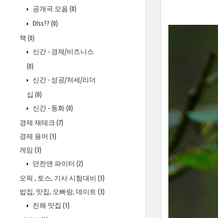
공개곡 모음
(0)
DIss??
(0)
책
(0)
신간 - 경제/비즈니스
(0)
신간 - 성공/처세/리더
십
(0)
신간 - 동화
(0)
경제 재테크
(7)
경제 용어
(1)
게임
(3)
던전앤 파이터
(2)
오픽 , 토스, 기사 시험대비
(5)
밥집, 맛집, 오빠랑, 데이트
(3)
진해 맛집
(1)