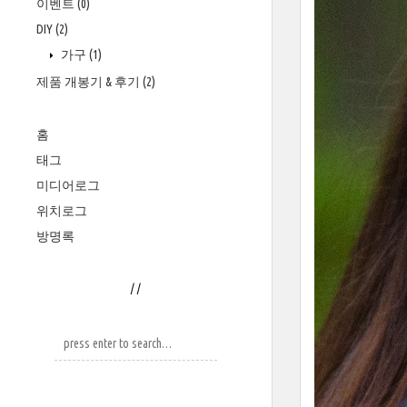
이벤트
(0)
DIY
(2)
가구
(1)
제품 개봉기 & 후기
(2)
홈
태그
미디어로그
위치로그
방명록
/
/