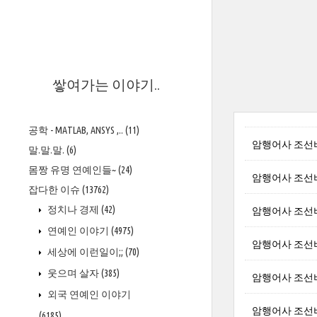
>
쌓여가는 이야기..
공학 - MATLAB, ANSYS ,..
(11)
암행어사 조선
말.말.말.
(6)
몸짱 유명 연예인들~
(24)
암행어사 조선
잡다한 이슈
(13762)
정치나 경제
(42)
암행어사 조선비밀
연예인 이야기
(4975)
암행어사 조선
세상에 이런일이;;
(70)
웃으며 살자
(385)
암행어사 조선
외국 연예인 이야기
암행어사 조선
(6185)