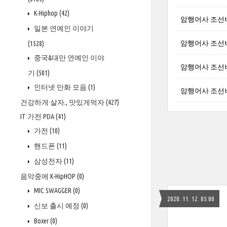
K-Hiphop
(42)
암행어사 조선
일본 연예인 이야기
암행어사 조선
(1528)
중국&대만 연예인 이야
암행어사 조선비
기
(501)
인터넷 만화 모음
(1)
암행어사 조선
건강하게 살자., 맛있게먹자
(427)
IT 가전 PDA
(41)
가전
(10)
핸드폰
(11)
삼성전자
(11)
음악중에 K-HipHOP
(0)
MIC SWAGGER
(0)
2020. 11. 12. 05:00
신보 출시 예정
(0)
Boxer
(0)