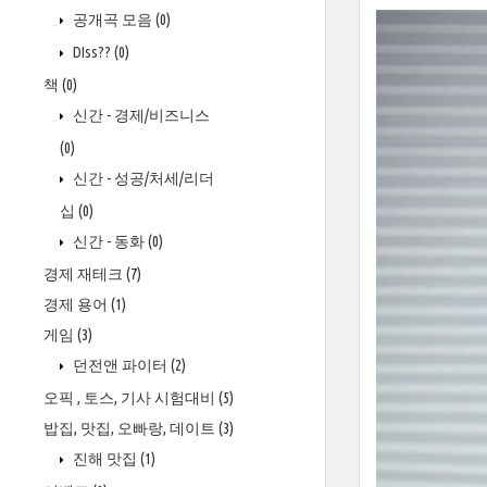
공개곡 모음
(0)
DIss??
(0)
책
(0)
신간 - 경제/비즈니스
(0)
신간 - 성공/처세/리더
십
(0)
신간 - 동화
(0)
경제 재테크
(7)
경제 용어
(1)
게임
(3)
던전앤 파이터
(2)
오픽 , 토스, 기사 시험대비
(5)
밥집, 맛집, 오빠랑, 데이트
(3)
진해 맛집
(1)